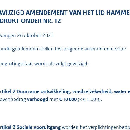
o
o
WIJZIGD AMENDEMENT VAN HET LID HAMMEL
t
DRUKT ONDER NR. 12
t
e
tvangen
26 oktober 2023
:
4
ondergetekenden stellen het volgende amendement voor:
2
begrotingsstaat wordt als volgt gewijzigd:
K
b
rtikel 2 Duurzame ontwikkeling, voedselzekerheid, water 
gavenbedrag
verhoogd
met
€ 10 000
(x € 1.000).
rtikel 3 Sociale vooruitgang
worden het verplichtingenbedr