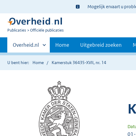
Ter
Mogelijk ervaart u prob
informatie:
U
Publicaties
Officiële publicaties
bent
Primaire
nu
Andere
Overheid.nl
Home
Uitgebreid zoeken
M
hier:
sites
navigatie
binnen
U bent hier:
Home
Kamerstuk 36435-XVII, nr. 14
K
Dat
01-