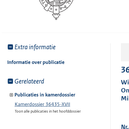
Toon
Extra informatie
meer
van:
Informatie over publicatie
36
Toon
Gerelateerd
Wi
meer
On
van:
Publicaties in kamerdossier
Mi
Kamerdossier 36435-XVII
Toon alle publicaties in het hoofddossier
Nr.