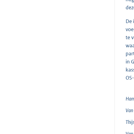
dez
De 
voe
te 
waa
par
in 
kas
OS-
Ham
Van
Thij
Van 