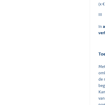
(x €
III
In
a
ver
Toe
Met
omb
de 
beg
Kam
van
nog