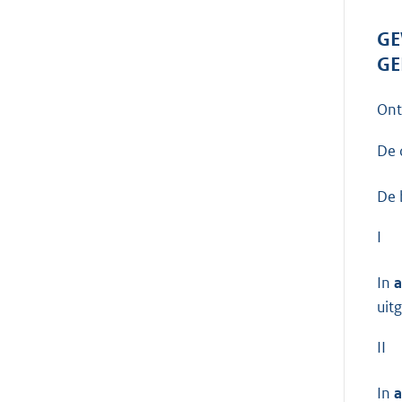
GE
GE
On
De 
De 
I
In
a
uit
II
In
a