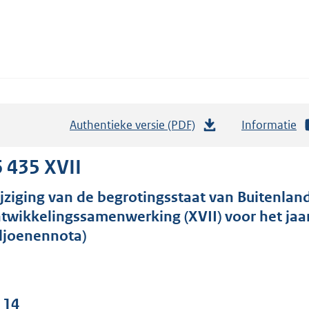
Authentieke versie (PDF)
b
Informatie
e
s
 435 XVII
t
jziging van de begrotingsstaat van Buitenlan
a
twikkelingssamenwerking (XVII) voor het ja
n
ljoenennota)
d
s
g
r
 14