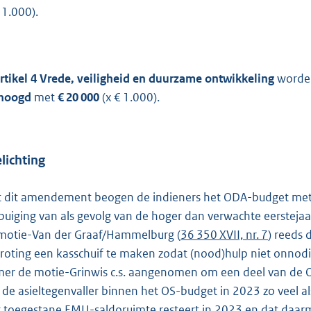
 1.000).
rtikel 4 Vrede, veiligheid en duurzame ontwikkeling
worden
hoogd
met
€ 20 000
(x € 1.000).
lichting
 dit amendement beogen de indieners het ODA-budget met 
uiging van als gevolg van de hoger dan verwachte eerstejaa
motie-Van der Graaf/Hammelburg (
36 350 XVII, nr. 7
) reeds 
roting een kasschuif te maken zodat (nood)hulp niet onnodig 
er de motie-Grinwis c.s. aangenomen om een deel van de O
 de asieltegenvaller binnen het OS-budget in 2023 zo veel al
 toegestane EMU-saldoruimte resteert in 2023 en dat daarm