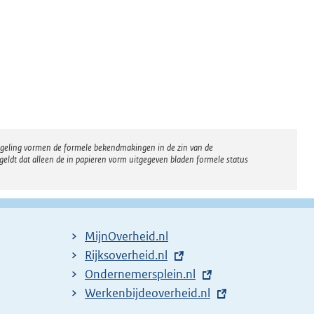
regeling vormen de formele bekendmakingen in de zin van de
eldt dat alleen de in papieren vorm uitgegeven bladen formele status
MijnOverheid.nl
E
Rijksoverheid.nl
x
E
Ondernemersplein.nl
t
x
E
Werkenbijdeoverheid.nl
e
t
x