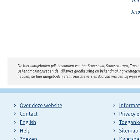
Jasp
De hier aangeboden pdf-bestanden van het Staatsblad, Staatscourant, Tract
Disclaimer
Bekendmakingswet en de Rijkswet goedkeuring en bekendmaking verdragen voor
hebben; de hier aangeboden elektronische versies daarvan worden bij wijze 
Over deze website
Informat
Contact
Privacy 
English
Toeganke
Help
Sitemap
Zoeken
E
Kwetsba