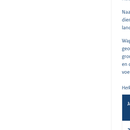
Naa
die
lan
Wag
geo
gro
en 
voe
Herk
J
2