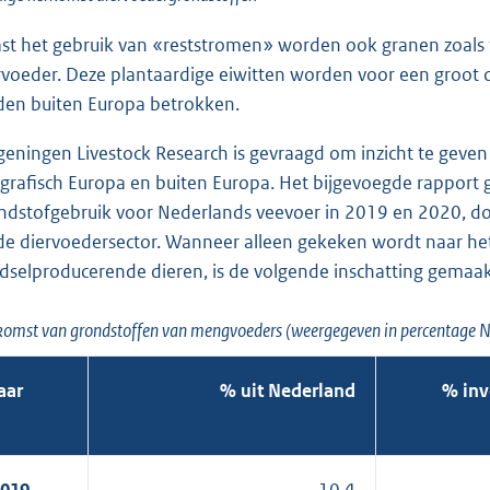
st het gebruik van «reststromen» worden ook granen zoals t
rvoeder. Deze plantaardige eiwitten worden voor een groot 
den buiten Europa betrokken.
eningen Livestock Research is gevraagd om inzicht te geven
grafisch Europa en buiten Europa. Het bijgevoegde rapport g
ndstofgebruik voor Nederlands veevoer in 2019 en 2020, do
de diervoedersector. Wanneer alleen gekeken wordt naar he
dselproducerende dieren, is de volgende inschatting gemaak
omst van grondstoffen van mengvoeders (weergegeven in percentage Ne
aar
% uit Nederland
% inv
019
10,4