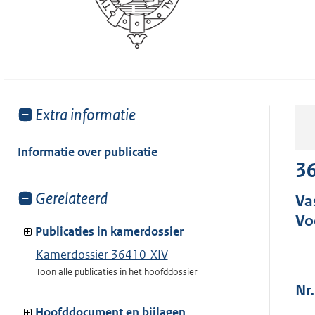
Toon
Extra informatie
meer
van:
Informatie over publicatie
36
Toon
Gerelateerd
Va
meer
Vo
van:
Publicaties in kamerdossier
Kamerdossier 36410-XIV
Toon alle publicaties in het hoofddossier
Nr.
Hoofddocument en bijlagen