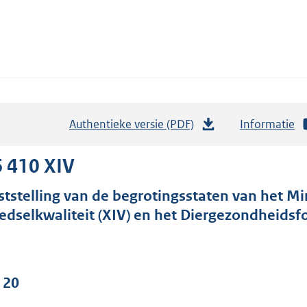
Authentieke versie (PDF)
b
Informatie
e
s
 410 XIV
t
ststelling van de begrotingsstaten van het M
a
edselkwaliteit (XIV) en het Diergezondheidsfo
n
d
s
g
 20
r