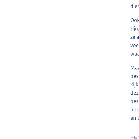
die
Ook
zij
ze 
voe
waa
Maa
bes
kij
dez
bes
hoo
en 
Huid