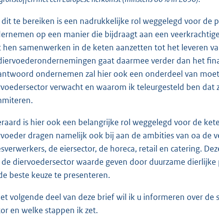
dit te bereiken is een nadrukkelijke rol weggelegd voor de 
ernemen op een manier die bijdraagt aan een veerkrachtige 
 hen samenwerken in de keten aanzetten tot het leveren va
diervoederondernemingen gaat daarmee verder dan het fin
antwoord ondernemen zal hier ook een onderdeel van moete
rvoedersector verwacht en waarom ik teleurgesteld ben dat zij
miteren.
eraard is hier ook een belangrijke rol weggelegd voor de ket
rvoeder dragen namelijk ook bij aan de ambities van oa de ve
esverwerkers, de eiersector, de horeca, retail en catering. D
 de diervoedersector waarde geven door duurzame dierlijk
 de beste keuze te presenteren.
het volgende deel van deze brief wil ik u informeren over de 
tor en welke stappen ik zet.