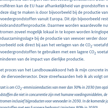
ersifiëren kan de EU haar afhankelijkheid van grondstoffen 
deze slag te maken is door bijvoorbeeld bij de productie v
rvoedergrondstoffen vanuit Europa. Dit zijn bijvoorbeeld re
biobrandstoffenproductie. Daarmee worden waardevolle nutr
ttromen zoveel mogelijk lokaal in te kopen worden kringlope
rduurzamingsslag» bij de productie van veevoer verder door
voorbeeld ook direct bij aan het verlagen van de CO
-voetafd
2
rvoedergrondstoffen te gebruiken met een lagere CO
voetaf
2
minderen van de impact van dierlijke productie.
het proces van het Landbouwakkoord heb ik mijn concrete in
 de diervoedersector. Deze streefwaarden heb ik als volgt 
nzet is om CO
-emmissiereducties van meer dan 30% in 2030 (ten opzich
2
dstoffen die niet in concurrentie zijn met humane voedingsmiddelen, 
stromen inclusief bijproducten voor veevoeder in 2030. In de komende jar
gronstoffen met een Europese herkomst (minstens 80% in 2030).