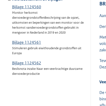
BR
Bijlage 1124560
Monitor herkomst
Aan
diervoedergrondstoffenBeschrijving van de opzet,
uitkomsten en beperkingen van een monitor voor de
Den
herkomst vandiervoedergrondstoffen gebruikt in
mengvoer in Nederland in 2019 en 2020
Met
Bijlage 1124561
vol
Stimuleren gebruik eiwithoudende grondstoffen uit
zak
Europa
Tev
Bijlage 1124562
Dez
Beslisnota inzake Naar een veerkrachtige duurzame
diervoederproductie
Vee
De 
bin
afh