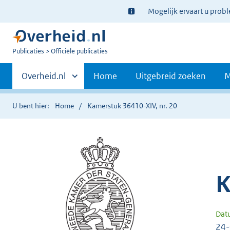
Ter
Mogelijk ervaart u prob
informatie:
U
Publicaties
Officiële publicaties
bent
Primaire
nu
Andere
Overheid.nl
Home
Uitgebreid zoeken
M
hier:
sites
navigatie
binnen
U bent hier:
Home
Kamerstuk 36410-XIV, nr. 20
K
Dat
24-