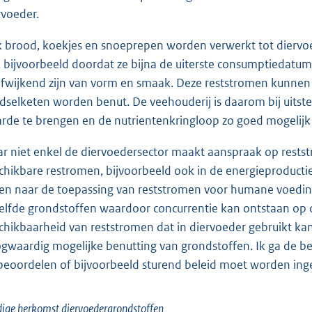
rvoeder.
 brood, koekjes en snoeprepen worden verwerkt tot dierv
n, bijvoorbeeld doordat ze bijna de uiterste consumptiedat
afwijkend zijn van vorm en smaak. Deze reststromen kunnen v
dselketen worden benut. De veehouderij is daarom bij uitst
rde te brengen en de nutrientenkringloop zo goed mogelijk t
r niet enkel de diervoedersector maakt aanspraak op rests
chikbare restromen, bijvoorbeeld ook in de energieproductie
ken naar de toepassing van reststromen voor humane voedin
elfde grondstoffen waardoor concurrentie kan ontstaan op d
chikbaarheid van reststromen dat in diervoeder gebruikt kan
gwaardig mogelijke benutting van grondstoffen. Ik ga de b
beoordelen of bijvoorbeeld sturend beleid moet worden inge
ige herkomst diervoedergrondstoffen