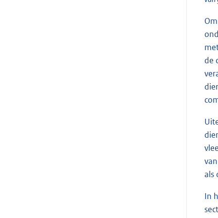
Om 
ond
met
de 
ver
die
com
Uit
die
vle
van
als
In 
sec