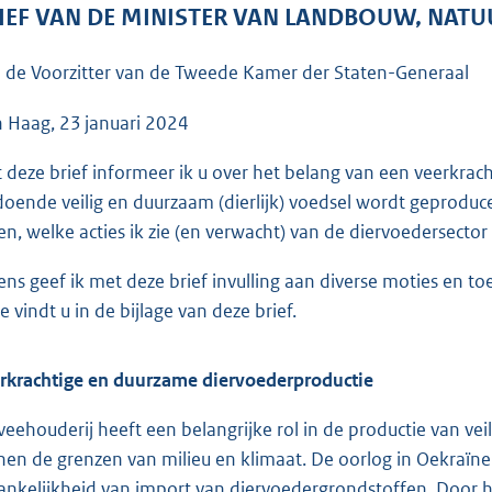
o
IEF VAN DE MINISTER VAN LANDBOUW, NATU
o
t
 de Voorzitter van de Tweede Kamer der Staten-Generaal
t
e
 Haag, 23 januari 2024
:
 deze brief informeer ik u over het belang van een veerkrac
7
doende veilig en duurzaam (dierlijk) voedsel wordt geproduce
4
en, welke acties ik zie (en verwacht) van de diervoedersector
K
b
ens geef ik met deze brief invulling aan diverse moties en t
e vindt u in de bijlage van deze brief.
rkrachtige en duurzame diervoederproductie
veehouderij heeft een belangrijke rol in de productie van vei
nen de grenzen van milieu en klimaat. De oorlog in Oekraïne 
ankelijkheid van import van diervoedergrondstoffen. Door 