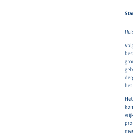
Sta
Huid
Vol
bes
gro
geb
der
het
Het
kom
vri
pro
mee