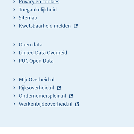
Privacy en cookies
Toegankelijkheid
Sitemap
E
Kwetsbaarheid melden
x
t
Open data
e
Linked Data Overheid
r
PUC Open Data
n
e
MijnOverheid.nl
l
E
Rijksoverheid.nl
i
x
E
Ondernemersplein.nl
n
t
x
E
Werkenbijdeoverheid.nl
k
e
t
x
:
r
e
t
n
r
e