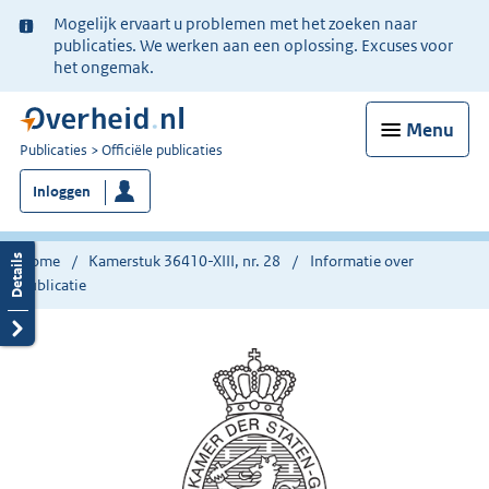
Ter
Mogelijk ervaart u problemen met het zoeken naar
informatie:
publicaties. We werken aan een oplossing. Excuses voor
het ongemak.
Menu
U
Publicaties
Officiële publicaties
bent
Inloggen
nu
hier:
Home
Kamerstuk 36410-XIII, nr. 28
Informatie over
publicatie