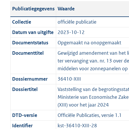
t
s
a
c
i
l
e
t
t
o
Publicatiegegevens
Waarde
a
t
t
a
c
i
:
e
t
t
n
a
i
t
a
c
4
:
e
t
Collectie
officiële publicatie
d
n
e
i
t
a
3
8
:
e
Datum van uitgifte
2023-10-12
s
d
i
e
i
t
K
K
5
:
g
s
Documentstatus
Opgemaakt na onopgemaakt
n
i
e
i
b
b
K
9
r
g
f
n
i
e
b
K
Documenttitel
Gewijzigd amendement van het li
o
r
o
f
n
i
b
ter vervanging van. nr. 13 over d
o
o
r
o
f
n
middelen voor zonnepanelen op 
t
o
m
r
o
f
Dossiernummer
36410-XIII
t
t
a
m
r
o
e
t
Dossiertitel
Vaststelling van de begrotingssta
a
a
m
r
:
e
Ministerie van Economische Zake
t
a
a
m
3
:
(XIII) voor het jaar 2024
t
a
a
K
2
t
a
DTD-versie
Officiële Publicaties, versie 1.1
b
K
t
Identifier
kst-36410-XIII-28
b