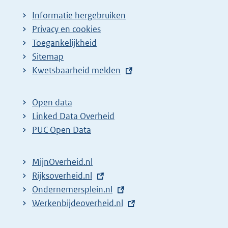
Informatie hergebruiken
Privacy en cookies
Toegankelijkheid
Sitemap
E
Kwetsbaarheid melden
x
t
Open data
e
Linked Data Overheid
r
PUC Open Data
n
e
MijnOverheid.nl
l
E
Rijksoverheid.nl
i
x
E
Ondernemersplein.nl
n
t
x
E
Werkenbijdeoverheid.nl
k
e
t
x
: