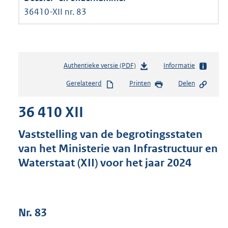
36410-XII nr. 83
Authentieke versie (PDF)
b
Informatie
e
Gerelateerd
Printen
Delen
s
t
36 410 XII
a
n
d
Vaststelling van de begrotingsstaten
s
van het Ministerie van Infrastructuur en
g
Waterstaat (XII) voor het jaar 2024
r
o
o
t
t
Nr. 83
e
: