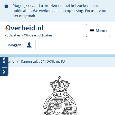
Ter
Mogelijk ervaart u problemen met het zoeken naar
informatie:
publicaties. We werken aan een oplossing. Excuses voor
het ongemak.
Menu
U
Publicaties
Officiële publicaties
bent
Inloggen
nu
hier:
Home
Kamerstuk 36410-XII, nr. 83