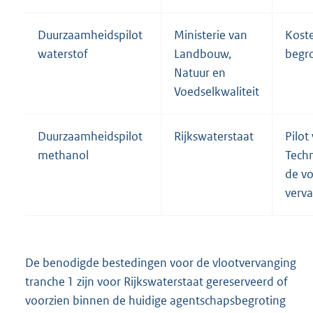
Duurzaamheidspilot
Ministerie van
Kost
waterstof
Landbouw,
begr
Natuur en
Voedselkwaliteit
Duurzaamheidspilot
Rijkswaterstaat
Pilot
methanol
Techn
de vo
verv
De benodigde bestedingen voor de vlootvervanging
tranche 1 zijn voor Rijkswaterstaat gereserveerd of
voorzien binnen de huidige agentschapsbegroting