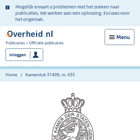
Ter
Mogelijk ervaart u problemen met het zoeken naar
informatie:
publicaties. We werken aan een oplossing. Excuses voor
het ongemak.
Menu
U
Publicaties
Officiële publicaties
bent
Inloggen
nu
hier:
Home
Kamerstuk 31409, nr. 435