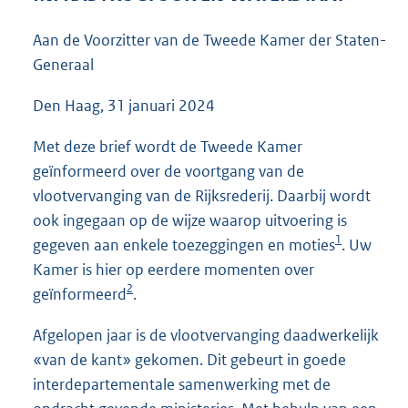
5
7
Aan de Voorzitter van de Tweede Kamer der Staten-
K
Generaal
b
Den Haag, 31 januari 2024
Met deze brief wordt de Tweede Kamer
geïnformeerd over de voortgang van de
vlootvervanging van de Rijksrederij. Daarbij wordt
ook ingegaan op de wijze waarop uitvoering is
1
gegeven aan enkele toezeggingen en moties
. Uw
Kamer is hier op eerdere momenten over
2
geïnformeerd
.
Afgelopen jaar is de vlootvervanging daadwerkelijk
«van de kant» gekomen. Dit gebeurt in goede
interdepartementale samenwerking met de