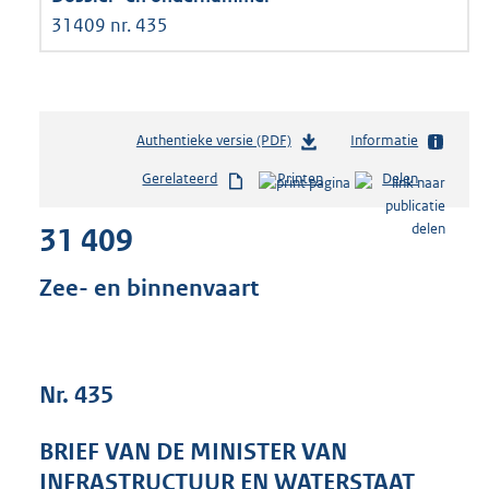
31409 nr. 435
Authentieke versie (PDF)
b
Informatie
e
Gerelateerd
Printen
Delen
s
t
31 409
a
n
d
Zee- en binnenvaart
s
g
r
o
Nr. 435
o
t
t
BRIEF VAN DE MINISTER VAN
e
INFRASTRUCTUUR EN WATERSTAAT
: