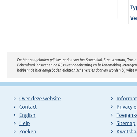
Ty
Ve
De hier aangeboden pdf-bestanden van het Staatsblad, Staatscourant, Tract
Disclaimer
Bekendmakingswet en de Rijkswet goedkeuring en bekendmaking verdragen voor
hebben; de hier aangeboden elektronische versies daarvan worden bij wijze 
Over deze website
Informat
Contact
Privacy 
English
Toeganke
Help
Sitemap
Zoeken
E
Kwetsba