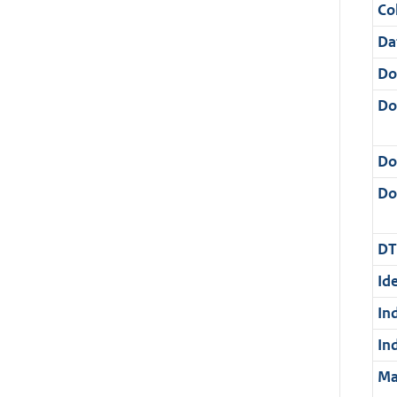
Col
Da
Do
Do
Do
Dos
DT
Ide
In
In
Ma