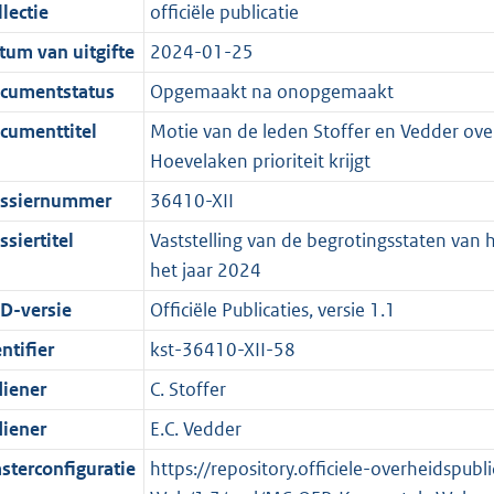
t
a
c
i
:
e
t
t
lectie
officiële publicatie
d
n
i
t
a
c
3
:
e
t
tum van uitgifte
2024-01-25
s
d
e
i
t
a
6
7
:
e
g
s
i
e
i
t
K
K
2
:
cumentstatus
Opgemaakt na onopgemaakt
r
g
n
i
e
i
b
b
K
5
cumenttitel
Motie van de leden Stoffer en Vedder ov
o
r
f
n
i
e
b
K
Hoevelaken prioriteit krijgt
o
o
o
f
n
i
b
ssiernummer
36410-XII
t
o
r
o
f
n
t
t
m
r
o
f
siertitel
Vaststelling van de begrotingsstaten van h
e
t
a
m
r
o
het jaar 2024
:
e
a
a
m
r
D-versie
Officiële Publicaties, versie 1.1
2
:
t
a
a
m
ntifier
kst-36410-XII-58
K
2
t
a
a
b
K
t
a
diener
C. Stoffer
b
t
diener
E.C. Vedder
sterconfiguratie
https://repository.officiele-overheidspu