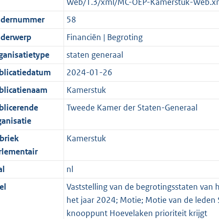
Web/1.3/xml/MC-OEP-Kamerstuk-Web.x
dernummer
58
derwerp
Financiën | Begroting
ganisatietype
staten generaal
blicatiedatum
2024-01-26
blicatienaam
Kamerstuk
blicerende
Tweede Kamer der Staten-Generaal
ganisatie
briek
Kamerstuk
rlementair
al
nl
el
Vaststelling van de begrotingsstaten van h
het jaar 2024; Motie; Motie van de leden
knooppunt Hoevelaken prioriteit krijgt