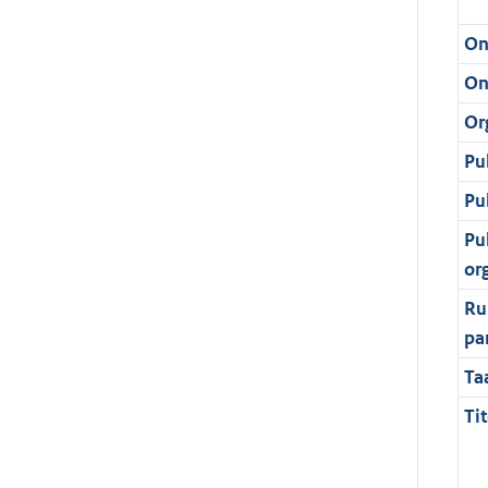
On
On
Or
Pu
Pu
Pu
or
Ru
pa
Ta
Tit