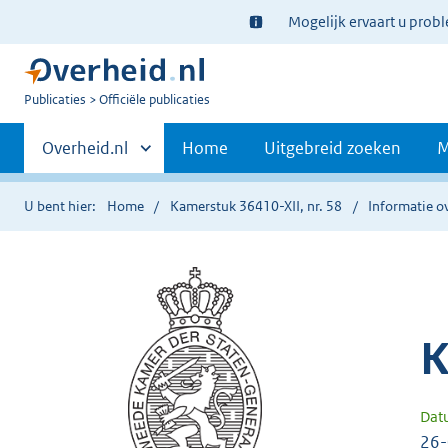
Ter
Mogelijk ervaart u prob
informatie:
U
Publicaties
Officiële publicaties
bent
Primaire
nu
Andere
Overheid.nl
Home
Uitgebreid zoeken
M
hier:
sites
navigatie
binnen
U bent hier:
Home
Kamerstuk 36410-XII, nr. 58
Informatie ov
K
Dat
26-