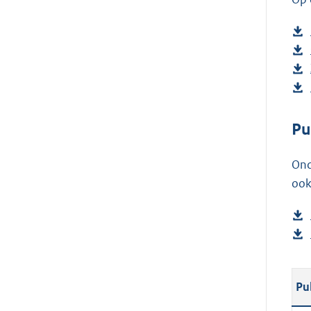
Pu
Ond
ook
Pu