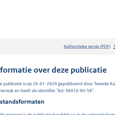
Authentieke versie (PDF)
b
e
s
t
nformatie over deze publicatie
a
n
e publicatie is op 26-01-2024 gepubliceerd door Tweede Kam
d
erstuk en heeft als identifier "kst-36410-XII-58".
s
standsformaten
g
r
dit moment is de publicatie beschikbaar in de volgende for