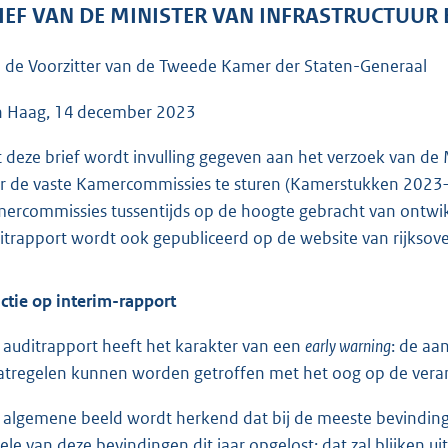
o
IEF VAN DE MINISTER VAN INFRASTRUCTUUR
o
t
 de Voorzitter van de Tweede Kamer der Staten-Generaal
t
e
 Haag, 14 december 2023
:
 deze brief wordt invulling gegeven aan het verzoek van de
4
r de vaste Kamercommissies te sturen (Kamerstukken 202
0
ercommissies tussentijds op de hoogte gebracht van ontwikke
K
itrapport wordt ook gepubliceerd op de website van rijksove
b
ctie op interim-rapport
 auditrapport heeft het karakter van een
early warning
: de aa
tregelen kunnen worden getroffen met het oog op de vera
 algemene beeld wordt herkend dat bij de meeste bevinding
ele van deze bevindingen dit jaar opgelost; dat zal blijken u