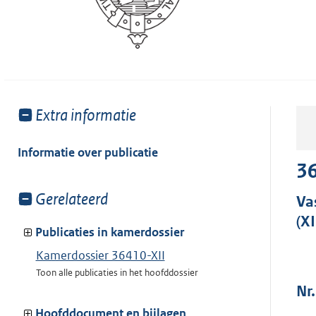
Toon
Extra informatie
meer
van:
Informatie over publicatie
36
Toon
Gerelateerd
Va
meer
(XI
van:
Publicaties in kamerdossier
Kamerdossier 36410-XII
Toon alle publicaties in het hoofddossier
Nr.
Hoofddocument en bijlagen