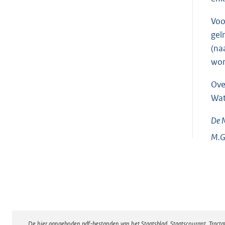
Voo
geï
(na
wor
Ove
Wat
De M
M.G
De hier aangeboden pdf-bestanden van het Staatsblad, Staatscourant, Tract