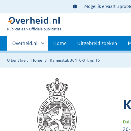
Ter
Mogelijk ervaart u prob
informatie:
U
Publicaties
Officiële publicaties
bent
Primaire
nu
Andere
Overheid.nl
Home
Uitgebreid zoeken
M
hier:
sites
navigatie
binnen
U bent hier:
Home
Kamerstuk 36410-XII, nr. 15
K
Dat
20-