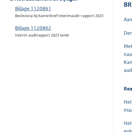
BR
Bijlage 1120861
Beslisnota bij Kamerbrief Interimaudit-rapport 2023
Aan
Bijlage 1120862
Den
Interim auditrapport 2023 IenW
Met
naa
Kam
aud
Rea
Het
maa
Het
enk