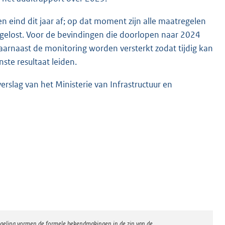
n eind dit jaar af; op dat moment zijn alle maatregelen
lost. Voor de bevindingen die doorlopen naar 2024
aarnaast de monitoring worden versterkt zodat tijdig kan
te resultaat leiden.
slag van het Ministerie van Infrastructuur en
regeling vormen de formele bekendmakingen in de zin van de