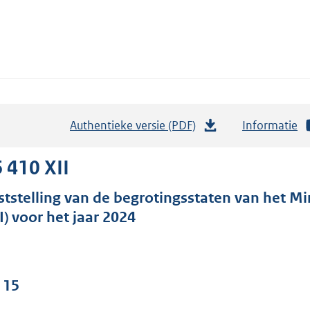
Authentieke versie (PDF)
b
Informatie
e
s
 410 XII
t
ststelling van de begrotingsstaten van het Mi
a
I) voor het jaar 2024
n
d
s
g
 15
r