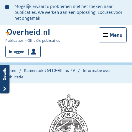
Ter
Mogelijk ervaart u problemen met het zoeken naar
informatie:
publicaties. We werken aan een oplossing. Excuses voor
het ongemak.
Menu
U
Publicaties
Officiële publicaties
bent
Inloggen
nu
hier:
Home
Kamerstuk 36410-VII, nr. 79
Informatie over
publicatie