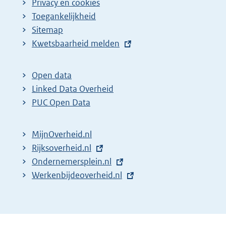
Privacy en cookies
Toegankelijkheid
Sitemap
E
Kwetsbaarheid melden
x
t
Open data
e
Linked Data Overheid
r
PUC Open Data
n
e
MijnOverheid.nl
l
E
Rijksoverheid.nl
i
x
E
Ondernemersplein.nl
n
t
x
E
Werkenbijdeoverheid.nl
k
e
t
x
:
r
e
t
n
r
e