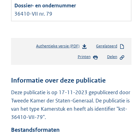
36410-VII nr. 79
Authentieke versie (PDF)
b
Gerelateerd
e
Printen
Delen
s
t
a
n
Informatie over deze publicatie
d
s
Deze publicatie is op 17-11-2023 gepubliceerd door
g
Tweede Kamer der Staten-Generaal. De publicatie is
r
van het type Kamerstuk en heeft als identifier "kst-
o
36410-VII-79".
o
t
Bestandsformaten
t
e