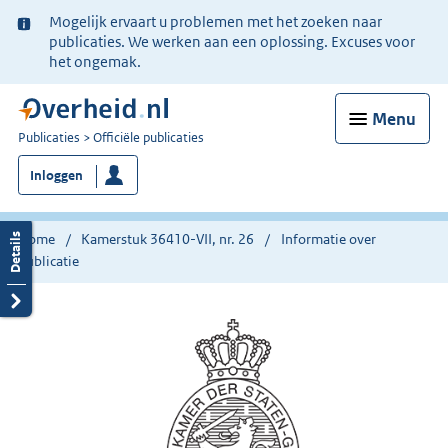
Ter
Mogelijk ervaart u problemen met het zoeken naar
informatie:
publicaties. We werken aan een oplossing. Excuses voor
het ongemak.
Menu
U
Publicaties
Officiële publicaties
bent
Inloggen
nu
hier:
Home
Kamerstuk 36410-VII, nr. 26
Informatie over
publicatie