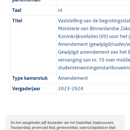
Taal
nl
Titel
Vaststelling van de begrotingssta
Ministerie van Binnenlandse Zak
Koninkrijksrelaties (VII) voor het 
Amendement (gewijzigd/nader/v
Gewijzigd amendement van het li
vervanging van nr. 10 over midd
studentenwoningenstartbouwim
Type kamerstuk
Amendement
Vergaderjaar
2023-2024
Disclaimer
De hier aangeboden pdf-bestanden van het Staatsblad, Staatscourant,
Tractatenblad, provinciaal blad, gemeenteblad, waterschapsblad en blad