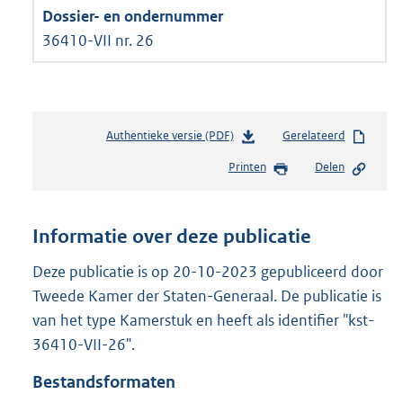
36410-VII nr. 26
Authentieke versie (PDF)
b
Gerelateerd
e
Printen
Delen
s
t
a
n
Informatie over deze publicatie
d
s
Deze publicatie is op 20-10-2023 gepubliceerd door
g
Tweede Kamer der Staten-Generaal. De publicatie is
r
van het type Kamerstuk en heeft als identifier "kst-
o
36410-VII-26".
o
t
Bestandsformaten
t
e