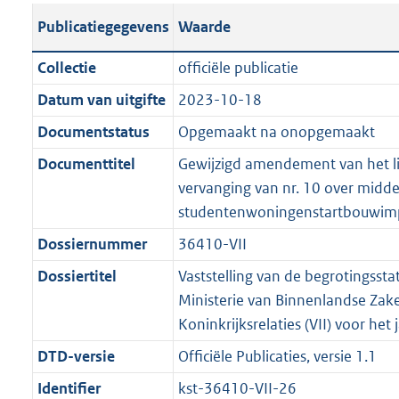
t
s
a
c
i
l
e
t
t
o
Publicatiegegevens
Waarde
a
t
t
a
c
i
:
e
t
t
n
a
i
t
a
c
4
:
e
t
Collectie
officiële publicatie
d
n
e
i
t
a
0
7
:
e
Datum van uitgifte
2023-10-18
s
d
i
e
i
t
K
K
3
:
g
s
Documentstatus
Opgemaakt na onopgemaakt
n
i
e
i
b
b
K
6
r
g
f
n
i
e
b
K
Documenttitel
Gewijzigd amendement van het li
o
r
o
f
n
i
b
vervanging van nr. 10 over midd
o
o
r
o
f
n
studentenwoningenstartbouwim
t
o
m
r
o
f
Dossiernummer
36410-VII
t
t
a
m
r
o
e
t
Dossiertitel
Vaststelling van de begrotingssta
a
a
m
r
:
e
Ministerie van Binnenlandse Zak
t
a
a
m
2
:
Koninkrijksrelaties (VII) voor het
t
a
a
K
2
t
a
DTD-versie
Officiële Publicaties, versie 1.1
b
K
t
Identifier
kst-36410-VII-26
b