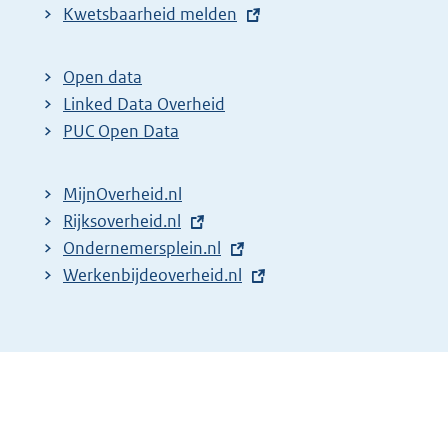
E
Kwetsbaarheid melden
x
t
Open data
e
Linked Data Overheid
r
PUC Open Data
n
e
MijnOverheid.nl
l
E
Rijksoverheid.nl
i
x
E
Ondernemersplein.nl
n
t
x
E
Werkenbijdeoverheid.nl
k
e
t
x
:
r
e
t
n
r
e
e
n
r
l
e
n
i
l
e