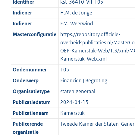
Identifier
kst-36410-VII-105
Indiener
H.M. de Jonge
Indiener
F.M. Weerwind
Masterconfiguratie
https://repository.officiele-
overheidspublicaties.nl/MasterCo
OEP-Kamerstuk-Web/1.3/xml/M
Kamerstuk-Web.xml
Ondernummer
105
Onderwerp
Financiën | Begroting
Organisatietype
staten generaal
Publicatiedatum
2024-04-15
Publicatienaam
Kamerstuk
Publicerende
Tweede Kamer der Staten-Gener
organisatie