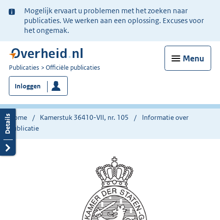
Ter
Mogelijk ervaart u problemen met het zoeken naar
informatie:
publicaties. We werken aan een oplossing. Excuses voor
het ongemak.
Menu
U
Publicaties
Officiële publicaties
bent
Inloggen
nu
hier:
Home
Kamerstuk 36410-VII, nr. 105
Informatie over
publicatie