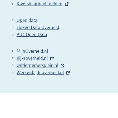
E
Kwetsbaarheid melden
x
t
Open data
e
Linked Data Overheid
r
PUC Open Data
n
e
MijnOverheid.nl
l
E
Rijksoverheid.nl
i
x
E
Ondernemersplein.nl
n
t
x
E
Werkenbijdeoverheid.nl
k
e
t
x
:
r
e
t
n
r
e
e
n
r
l
e
n
i
l
e