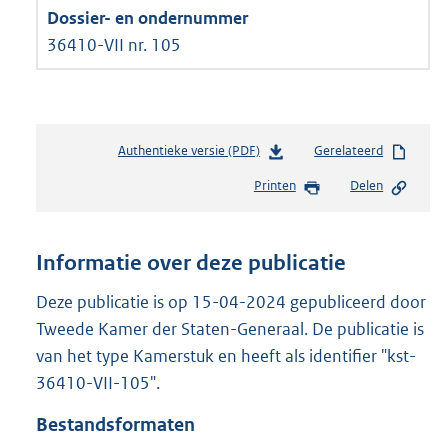
36410-VII nr. 105
Authentieke versie (PDF)
b
Gerelateerd
e
Printen
Delen
s
t
a
n
Informatie over deze publicatie
d
s
Deze publicatie is op 15-04-2024 gepubliceerd door
g
Tweede Kamer der Staten-Generaal. De publicatie is
r
van het type Kamerstuk en heeft als identifier "kst-
o
36410-VII-105".
o
t
Bestandsformaten
t
e