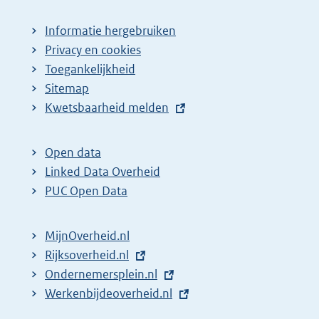
Informatie hergebruiken
Privacy en cookies
Toegankelijkheid
Sitemap
E
Kwetsbaarheid melden
x
t
Open data
e
Linked Data Overheid
r
PUC Open Data
n
e
MijnOverheid.nl
l
E
Rijksoverheid.nl
i
x
E
Ondernemersplein.nl
n
t
x
E
Werkenbijdeoverheid.nl
k
e
t
x
: