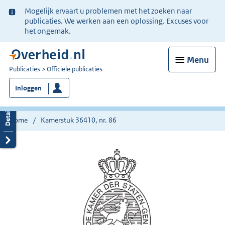
Ter
Mogelijk ervaart u problemen met het zoeken naar
informatie:
publicaties. We werken aan een oplossing. Excuses voor
het ongemak.
Menu
U
Publicaties
Officiële publicaties
bent
Inloggen
nu
hier:
Home
Kamerstuk 36410, nr. 86