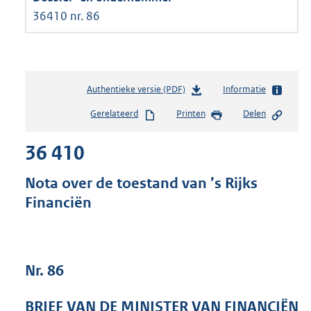
36410 nr. 86
Authentieke versie (PDF)
b
Informatie
e
Gerelateerd
Printen
Delen
s
t
36 410
a
n
d
Nota over de toestand van ’s Rijks
s
Financiën
g
r
o
o
t
Nr. 86
t
e
BRIEF VAN DE MINISTER VAN FINANCIËN
: