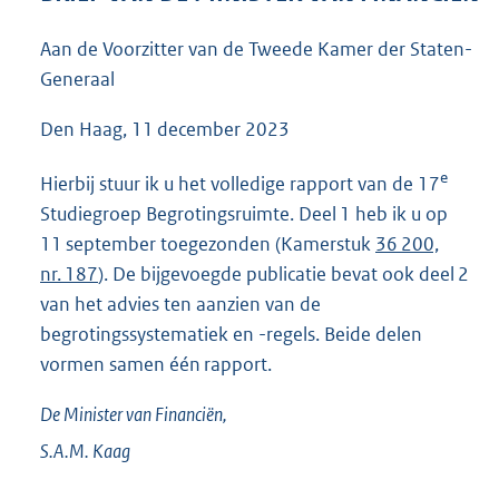
3
6
Aan de Voorzitter van de Tweede Kamer der Staten-
K
Generaal
b
Den Haag, 11 december 2023
e
Hierbij stuur ik u het volledige rapport van de 17
Studiegroep Begrotingsruimte. Deel 1 heb ik u op
11 september toegezonden (Kamerstuk
36 200,
nr. 187
). De bijgevoegde publicatie bevat ook deel 2
van het advies ten aanzien van de
begrotingssystematiek en -regels. Beide delen
vormen samen één rapport.
De Minister van Financiën,
S.A.M.
Kaag