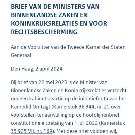
6
BRIEF VAN DE MINISTERS VAN
5
BINNENLANDSE ZAKEN EN
K
KONINKRIJKSRELATIES EN VOOR
b
RECHTSBESCHERMING
Aan de Voorzitter van de Tweede Kamer der Staten-
Generaal
Den Haag, 2 april 2024
Bij brief van 22 mei 2023 is de Minister van
Binnenlandse Zaken en Koninkrijksrelaties verzocht
om een kabinetsreactie op de initiatiefnota van het
Kamerlid Omtzigt (Kamerstuk
36 344, nr. 2
), over
voorstellen ter aanvulling op de hoofdlijnenbrief
constitutionele toetsing van 1 juli 2022 (Kamerstuk
35 925 VII, nr. 169
). Met deze brief voldoen wij,