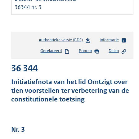
36344 nr. 3
Authentieke versie (PDF)
b
Informatie
e
Gerelateerd
Printen
Delen
s
t
36 344
a
n
d
Initiatiefnota van het lid Omtzigt over
s
tien voorstellen ter verbetering van de
g
constitutionele toetsing
r
o
o
t
t
Nr. 3
e
: