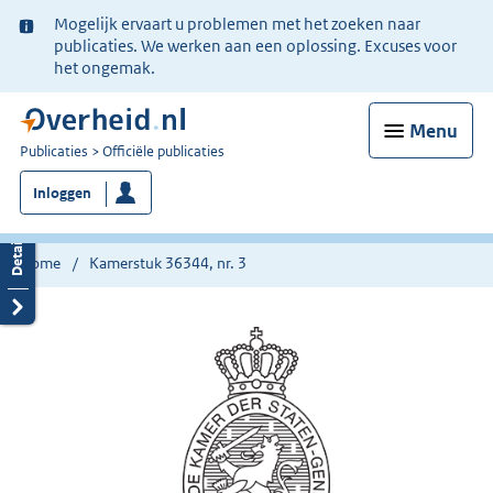
Ter
Mogelijk ervaart u problemen met het zoeken naar
informatie:
publicaties. We werken aan een oplossing. Excuses voor
het ongemak.
Menu
U
Publicaties
Officiële publicaties
bent
Inloggen
nu
hier:
Home
Kamerstuk 36344, nr. 3