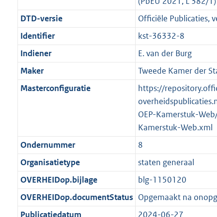
(PbEU 2021, L 382/1)
DTD-versie
Officiële Publicaties, v
Identifier
kst-36332-8
Indiener
E. van der Burg
Maker
Tweede Kamer der St
Masterconfiguratie
https://repository.offi
overheidspublicaties.
OEP-Kamerstuk-Web/
Kamerstuk-Web.xml
Ondernummer
8
Organisatietype
staten generaal
OVERHEIDop.bijlage
blg-1150120
OVERHEIDop.documentStatus
Opgemaakt na onop
Publicatiedatum
2024-06-27