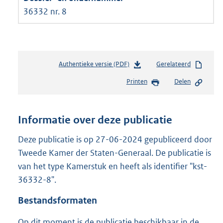
36332 nr. 8
Authentieke versie (PDF)
b
Gerelateerd
e
Printen
Delen
s
t
a
n
Informatie over deze publicatie
d
s
Deze publicatie is op 27-06-2024 gepubliceerd door
g
Tweede Kamer der Staten-Generaal. De publicatie is
r
van het type Kamerstuk en heeft als identifier "kst-
o
36332-8".
o
t
Bestandsformaten
t
e
Op dit moment is de publicatie beschikbaar in de
: