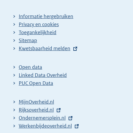
Informatie hergebruiken
Privacy en cookies
Toegankelijkheid
Sitemap
E
Kwetsbaarheid melden
x
t
Open data
e
Linked Data Overheid
r
PUC Open Data
n
e
MijnOverheid.nl
l
E
Rijksoverheid.nl
i
x
E
Ondernemersplein.nl
n
t
x
E
Werkenbijdeoverheid.nl
k