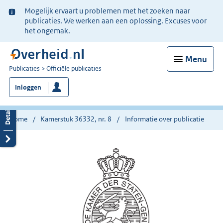
Ter
Mogelijk ervaart u problemen met het zoeken naar
informatie:
publicaties. We werken aan een oplossing. Excuses voor
het ongemak.
Menu
U
Publicaties
Officiële publicaties
bent
Inloggen
nu
hier:
Home
Kamerstuk 36332, nr. 8
Informatie over publicatie