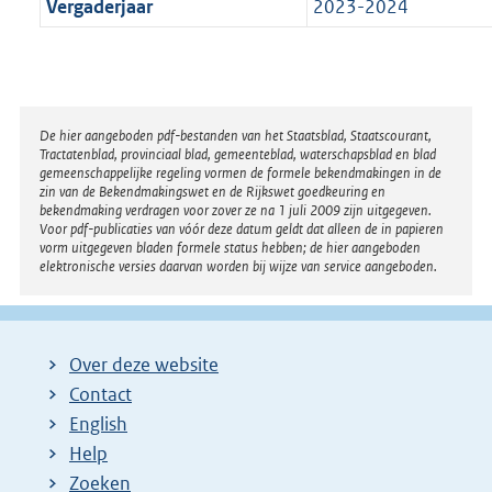
Vergaderjaar
2023-2024
Disclaimer
De hier aangeboden pdf-bestanden van het Staatsblad, Staatscourant,
Tractatenblad, provinciaal blad, gemeenteblad, waterschapsblad en blad
gemeenschappelijke regeling vormen de formele bekendmakingen in de
zin van de Bekendmakingswet en de Rijkswet goedkeuring en
bekendmaking verdragen voor zover ze na 1 juli 2009 zijn uitgegeven.
Voor pdf-publicaties van vóór deze datum geldt dat alleen de in papieren
vorm uitgegeven bladen formele status hebben; de hier aangeboden
elektronische versies daarvan worden bij wijze van service aangeboden.
Over deze website
Contact
English
Help
Zoeken