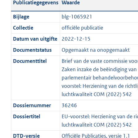
Publicatiegegevens
Waarde
a
t
t
a
c
i
:
e
t
t
n
a
i
t
a
c
4
:
e
t
Bijlage
blg-1065921
d
n
e
i
t
a
3
8
:
e
Collectie
officiële publicatie
s
d
i
e
i
t
K
K
6
:
g
s
Datum van uitgifte
2022-12-15
n
i
e
i
b
b
K
1
r
g
f
n
i
e
b
0
Documentstatus
Opgemaakt na onopgemaakt
o
r
o
f
n
i
K
Documenttitel
Brief van de vaste commissie voo
o
o
r
o
f
n
b
Zaken inzake de beëindiging van
t
o
m
r
o
f
parlementair behandelvoorbehou
t
t
a
m
r
o
voorstel: Herziening van de richtl
e
t
a
a
m
r
luchtkwaliteit COM (2022) 542
:
e
t
a
a
m
2
:
Dossiernummer
36246
t
a
a
K
2
t
a
Dossiertitel
EU-voorstel: Herziening van de ri
b
K
t
luchtkwaliteit COM (2022) 542
b
DTD-versie
Officiële Publicaties, versie 1.1