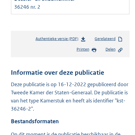
36246 nr. 2
Authentieke versie (PDF)
b
Gerelateerd
e
Printen
Delen
s
t
a
n
Informatie over deze publicatie
d
s
Deze publicatie is op 16-12-2022 gepubliceerd door
g
Tweede Kamer der Staten-Generaal. De publicatie is
r
van het type Kamerstuk en heeft als identifier "kst-
o
36246-2".
o
t
Bestandsformaten
t
e
Op dit moment is de publicatie beschikbaar in de
: