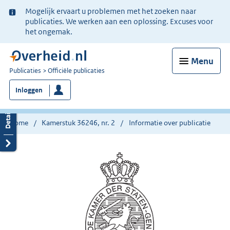
Ter
Mogelijk ervaart u problemen met het zoeken naar
informatie:
publicaties. We werken aan een oplossing. Excuses voor
het ongemak.
Menu
U
Publicaties
Officiële publicaties
bent
Inloggen
nu
hier:
Home
Kamerstuk 36246, nr. 2
Informatie over publicatie