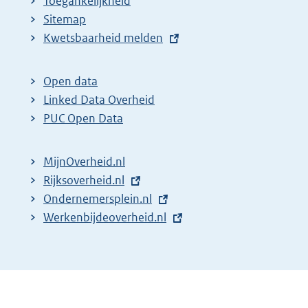
Toegankelijkheid
Sitemap
E
Kwetsbaarheid melden
x
t
Open data
e
Linked Data Overheid
r
PUC Open Data
n
e
MijnOverheid.nl
l
E
Rijksoverheid.nl
i
x
E
Ondernemersplein.nl
n
t
x
E
Werkenbijdeoverheid.nl
k
e
t
x
:
r
e
t
n
r
e
e
n
r