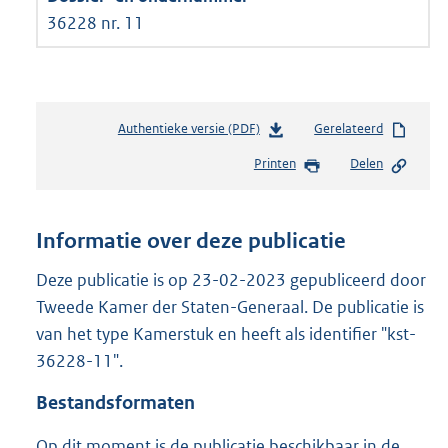
36228 nr. 11
Authentieke versie (PDF)
b
Gerelateerd
e
Printen
Delen
s
t
a
n
Informatie over deze publicatie
d
s
Deze publicatie is op 23-02-2023 gepubliceerd door
g
Tweede Kamer der Staten-Generaal. De publicatie is
r
van het type Kamerstuk en heeft als identifier "kst-
o
36228-11".
o
t
Bestandsformaten
t
e
Op dit moment is de publicatie beschikbaar in de
: