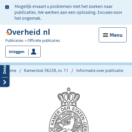
Ter
Mogelijk ervaart u problemen met het zoeken naar
informatie:
publicaties. We werken aan een oplossing. Excuses voor
het ongemak.
Menu
U
Publicaties
Officiële publicaties
bent
Inloggen
nu
hier:
Home
Kamerstuk 36228, nr. 11
Informatie over publicatie