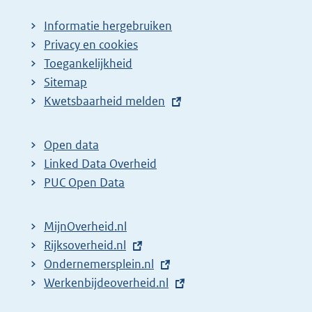
Informatie hergebruiken
Privacy en cookies
Toegankelijkheid
Sitemap
E
Kwetsbaarheid melden
x
t
Open data
e
Linked Data Overheid
r
PUC Open Data
n
e
MijnOverheid.nl
l
E
Rijksoverheid.nl
i
x
E
Ondernemersplein.nl
n
t
x
E
Werkenbijdeoverheid.nl
k
e
t
x
: