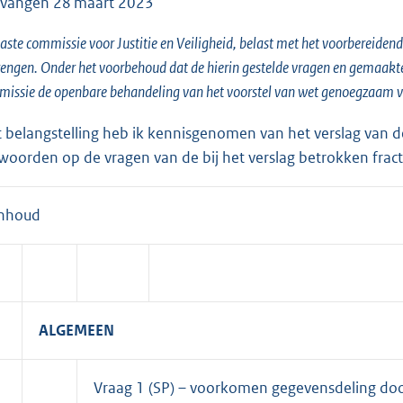
tvangen
28 maart 2023
e
:
aste commissie voor Justitie en Veiligheid, belast met het voorbereidend 
1
rengen. Onder het voorbehoud dat de hierin gestelde vragen en gemaakt
8
issie de openbare behandeling van het voorstel van wet genoegzaam v
0
 belangstelling heb ik kennisgenomen van het verslag van de 
K
woorden op de vragen van de bij het verslag betrokken fracti
b
nhoud
.
ALGEMEEN
Vraag 1 (SP) – voorkomen gegevensdeling door