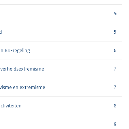
5
d
5
n BIJ-regeling
6
-overheidsextremisme
7
tivisme en extremisme
7
ctiviteiten
8
9