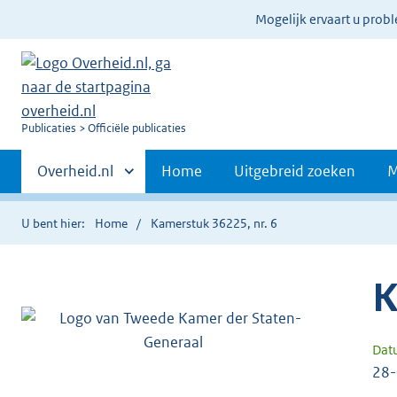
Ter
Mogelijk ervaart u prob
informatie:
U
Publicaties
Officiële publicaties
bent
Primaire
nu
Andere
Overheid.nl
Home
Uitgebreid zoeken
M
hier:
sites
navigatie
binnen
U bent hier:
Home
Kamerstuk 36225, nr. 6
K
Dat
28-