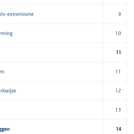
chts-extremisme
9
erming
10
11
en
11
erkwijze
12
13
eggen
14