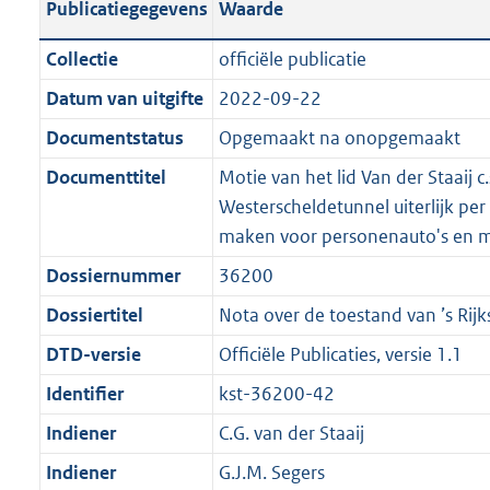
Publicatiegegevens
Waarde
a
t
t
a
c
i
:
e
t
t
n
a
i
t
a
c
3
:
e
t
Collectie
officiële publicatie
d
n
e
i
t
a
6
7
:
e
Datum van uitgifte
2022-09-22
s
d
i
e
i
t
K
K
3
:
g
s
Documentstatus
Opgemaakt na onopgemaakt
n
i
e
i
b
b
K
6
r
g
f
n
i
e
b
K
Documenttitel
Motie van het lid Van der Staaij c.
o
r
o
f
n
i
b
Westerscheldetunnel uiterlijk per 
o
o
r
o
f
n
maken voor personenauto's en 
t
o
m
r
o
f
Dossiernummer
36200
t
t
a
m
r
o
e
t
Dossiertitel
Nota over de toestand van ’s Rijk
a
a
m
r
:
e
t
a
a
m
DTD-versie
Officiële Publicaties, versie 1.1
3
:
t
a
a
Identifier
kst-36200-42
K
2
t
a
b
K
Indiener
C.G. van der Staaij
t
b
Indiener
G.J.M. Segers