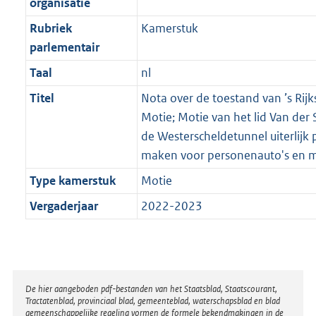
organisatie
Rubriek
Kamerstuk
parlementair
Taal
nl
Titel
Nota over de toestand van ’s Rijk
Motie; Motie van het lid Van der St
de Westerscheldetunnel uiterlijk p
maken voor personenauto's en 
Type kamerstuk
Motie
Vergaderjaar
2022-2023
Disclaimer
De hier aangeboden pdf-bestanden van het Staatsblad, Staatscourant,
Tractatenblad, provinciaal blad, gemeenteblad, waterschapsblad en blad
gemeenschappelijke regeling vormen de formele bekendmakingen in de