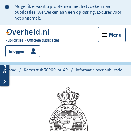
Ter
Mogelijk ervaart u problemen met het zoeken naar
informatie:
publicaties. We werken aan een oplossing. Excuses voor
het ongemak.
Menu
U
Publicaties
Officiële publicaties
bent
Inloggen
nu
hier:
Home
Kamerstuk 36200, nr. 42
Informatie over publicatie