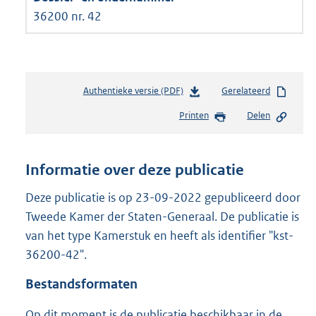
36200 nr. 42
Authentieke versie (PDF)
b
Gerelateerd
e
Printen
Delen
s
t
a
n
Informatie over deze publicatie
d
s
Deze publicatie is op 23-09-2022 gepubliceerd door
g
Tweede Kamer der Staten-Generaal. De publicatie is
r
van het type Kamerstuk en heeft als identifier "kst-
o
36200-42".
o
t
Bestandsformaten
t
e
Op dit moment is de publicatie beschikbaar in de
: