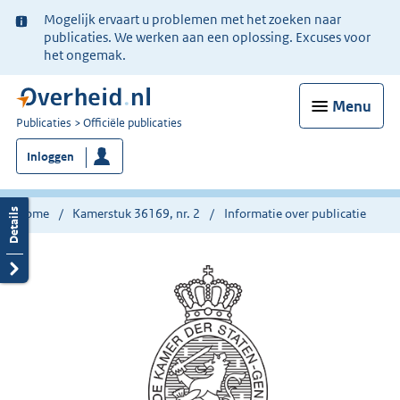
Ter
Mogelijk ervaart u problemen met het zoeken naar
informatie:
publicaties. We werken aan een oplossing. Excuses voor
het ongemak.
Menu
U
Publicaties
Officiële publicaties
bent
Inloggen
nu
hier:
Home
Kamerstuk 36169, nr. 2
Informatie over publicatie