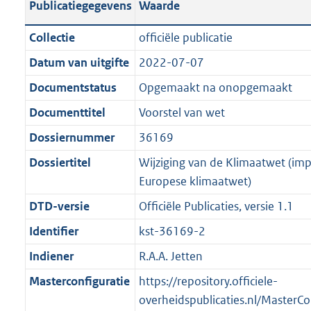
Publicatiegegevens
Waarde
a
t
t
a
c
i
:
e
t
t
n
a
i
t
a
c
4
:
e
t
Collectie
officiële publicatie
d
n
e
i
t
a
1
7
:
e
Datum van uitgifte
2022-07-07
s
d
i
e
i
t
K
K
6
:
g
s
Documentstatus
Opgemaakt na onopgemaakt
n
i
e
i
b
b
K
1
r
g
f
n
i
e
b
0
Documenttitel
Voorstel van wet
o
r
o
f
n
i
K
Dossiernummer
36169
o
o
r
o
f
n
b
t
o
Dossiertitel
Wijziging van de Klimaatwet (im
m
r
o
f
t
t
Europese klimaatwet)
a
m
r
o
e
t
a
a
m
r
DTD-versie
Officiële Publicaties, versie 1.1
:
e
t
a
a
m
Identifier
kst-36169-2
2
:
t
a
a
K
2
Indiener
R.A.A. Jetten
t
a
b
K
t
Masterconfiguratie
https://repository.officiele-
b
overheidspublicaties.nl/MasterCo