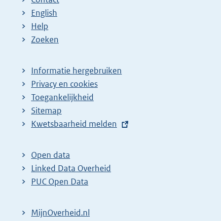
English
Help
Zoeken
Informatie hergebruiken
Privacy en cookies
Toegankelijkheid
Sitemap
E
Kwetsbaarheid melden
x
t
Open data
e
Linked Data Overheid
r
PUC Open Data
n
e
MijnOverheid.nl
l