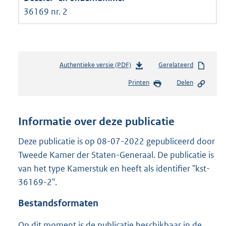
36169 nr. 2
Authentieke versie (PDF)
b
Gerelateerd
e
Printen
Delen
s
t
a
n
Informatie over deze publicatie
d
s
Deze publicatie is op 08-07-2022 gepubliceerd door
g
Tweede Kamer der Staten-Generaal. De publicatie is
r
van het type Kamerstuk en heeft als identifier "kst-
o
36169-2".
o
t
Bestandsformaten
t
e
Op dit moment is de publicatie beschikbaar in de
: