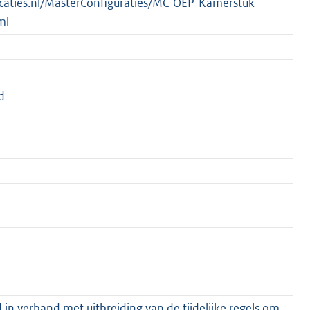
blicaties.nl/MasterConfiguraties/MC-OEP-Kamerstuk-
ml
d
in verband met uitbreiding van de tijdelijke regels om