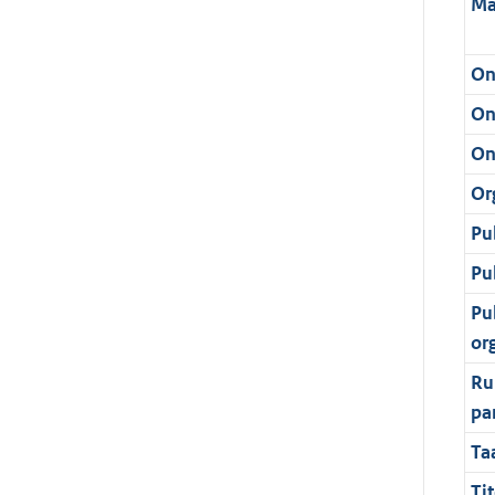
Ma
On
On
On
Or
Pu
Pu
Pu
or
Ru
pa
Ta
Tit