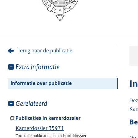
Terug naar de publicatie
Toon
Extra informatie
meer
van:
I
Informatie over publicatie
Dez
Toon
Gerelateerd
Kam
meer
van:
Publicaties in kamerdossier
Be
Kamerdossier 35971
Toon alle publicaties in het hoofddossier
Op 