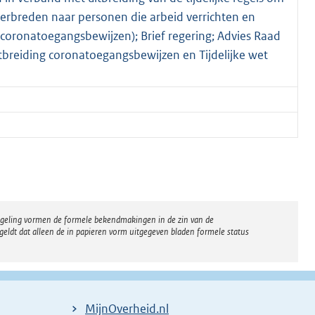
erbreden naar personen die arbeid verrichten en
t coronatoegangsbewijzen); Brief regering; Advies Raad
itbreiding coronatoegangsbewijzen en Tijdelijke wet
regeling vormen de formele bekendmakingen in de zin van de
eldt dat alleen de in papieren vorm uitgegeven bladen formele status
MijnOverheid.nl