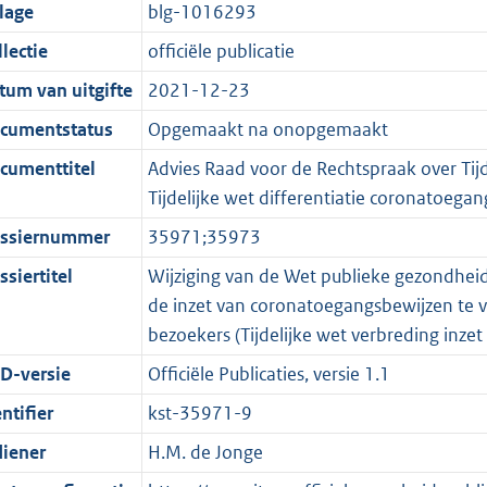
t
a
c
i
:
e
t
t
jlage
blg-1016293
d
n
i
t
a
c
3
:
e
t
lectie
officiële publicatie
s
d
e
i
t
a
7
7
:
e
g
s
i
e
i
t
K
K
3
:
tum van uitgifte
2021-12-23
r
g
n
i
e
i
b
b
K
6
cumentstatus
Opgemaakt na onopgemaakt
o
r
f
n
i
e
b
K
cumenttitel
Advies Raad voor de Rechtspraak over Tij
o
o
o
f
n
i
b
Tijdelijke wet differentiatie coronatoega
t
o
r
o
f
n
t
t
m
r
o
f
ssiernummer
35971;35973
e
t
a
m
r
o
siertitel
Wijziging van de Wet publieke gezondheid 
:
e
a
a
m
r
de inzet van coronatoegangsbewijzen te v
3
:
t
a
a
m
bezoekers (Tijdelijke wet verbreding inz
K
3
t
a
a
D-versie
Officiële Publicaties, versie 1.1
b
K
t
a
b
t
ntifier
kst-35971-9
diener
H.M. de Jonge