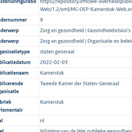
sterconfiguratie
https://repository.officiele-overheidspu
Web/1.2/xml/MC-OEP-Kamerstuk-Web.x
dernummer
9
derwerp
Zorg en gezondheid | Gezondheidsrisico's
derwerp
Zorg en gezondheid | Organisatie en belei
ganisatietype
staten generaal
blicatiedatum
2022-02-03
blicatienaam
Kamerstuk
blicerende
Tweede Kamer der Staten-Generaal
ganisatie
briek
Kamerstuk
rlementair
al
nl
el
Wijziging van de Wet publieke gezondheid 