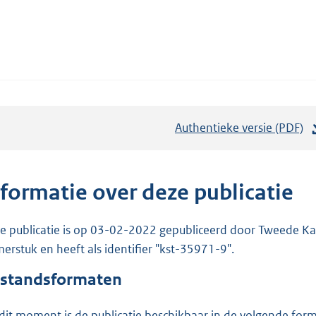
Authentieke versie (PDF)
b
e
s
t
nformatie over deze publicatie
a
n
e publicatie is op 03-02-2022 gepubliceerd door Tweede Kam
d
erstuk en heeft als identifier "kst-35971-9".
s
standsformaten
g
r
dit moment is de publicatie beschikbaar in de volgende for