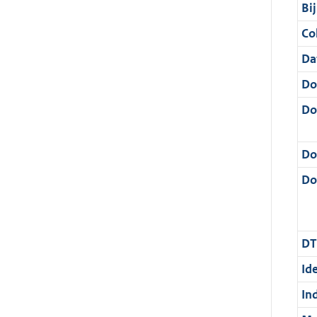
Bi
Col
Da
Do
Do
Do
Dos
DT
Ide
In