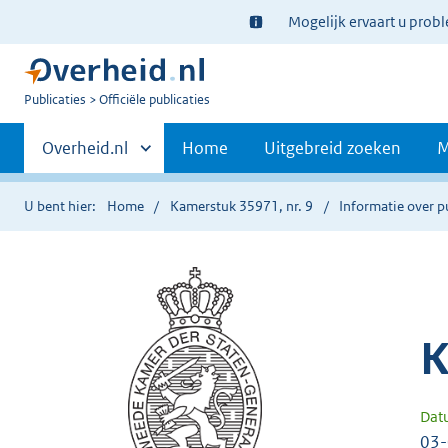
Ter
Mogelijk ervaart u prob
informatie:
U
Publicaties
Officiële publicaties
bent
Primaire
nu
Andere
Overheid.nl
Home
Uitgebreid zoeken
M
hier:
sites
navigatie
binnen
U bent hier:
Home
Kamerstuk 35971, nr. 9
Informatie over p
K
Dat
03-