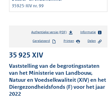
35925-XIV nr. 99
Authentieke versie (PDF)
b
Informatie
e
Gerelateerd
Printen
Delen
s
t
35 925 XIV
a
n
d
Vaststelling van de begrotingsstaten
s
van het Ministerie van Landbouw,
g
Natuur en Voedselkwaliteit (XIV) en het
r
o
Diergezondheidsfonds (F) voor het jaar
o
2022
t
t
e
: