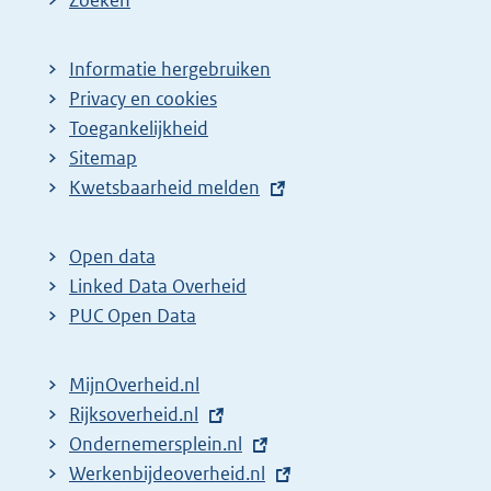
Zoeken
Informatie hergebruiken
Privacy en cookies
Toegankelijkheid
Sitemap
E
Kwetsbaarheid melden
x
t
Open data
e
Linked Data Overheid
r
PUC Open Data
n
e
MijnOverheid.nl
l
E
Rijksoverheid.nl
i
x
E
Ondernemersplein.nl
n
t
x
E
Werkenbijdeoverheid.nl
k