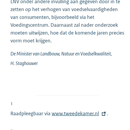
LNV onder andere invulling aan gegeven door in te
zetten op het verhogen van voedselvaardigheden
van consumenten, bijvoorbeeld via het
Voedingscentrum. Daarnaast zal nader onderzoek
moeten uitwijzen, hoe dat de komende jaren precies
vorm moet krijgen.
De Minister van Landbouw, Natuur en Voedselkwaliteit,
H.
Staghouwer
1
Raadpleegbaar via
E
www.tweedekamer.nl
.
x
t