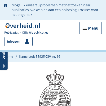
Ter
Mogelijk ervaart u problemen met het zoeken naar
informatie:
publicaties. We werken aan een oplossing. Excuses voor
het ongemak.
Menu
U
Publicaties
Officiële publicaties
bent
Inloggen
nu
hier:
Home
Kamerstuk 35925-XIV, nr. 99