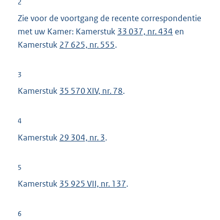
2
e
Zie voor de voortgang de recente correspondentie
r
met uw Kamer: Kamerstuk
33 037, nr. 434
en
n
Kamerstuk
27 625, nr. 555
.
e
l
3
i
Kamerstuk
35 570 XIV, nr. 78
.
n
k
:
4
Kamerstuk
29 304, nr. 3
.
5
Kamerstuk
35 925 VII, nr. 137
.
6