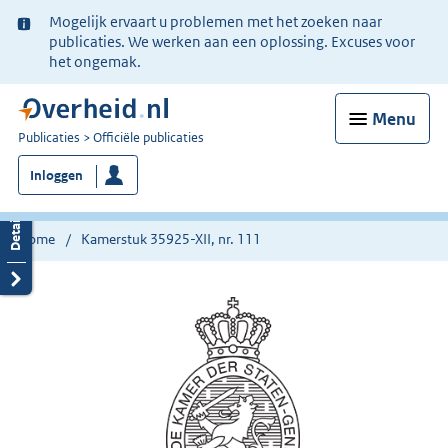
Ter
Mogelijk ervaart u problemen met het zoeken naar
informatie:
publicaties. We werken aan een oplossing. Excuses voor
het ongemak.
Menu
U
Publicaties
Officiële publicaties
bent
Inloggen
nu
hier:
Home
Kamerstuk 35925-XII, nr. 111