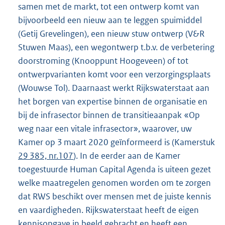
samen met de markt, tot een ontwerp komt van
bijvoorbeeld een nieuw aan te leggen spuimiddel
(Getij Grevelingen), een nieuw stuw ontwerp (V&R
Stuwen Maas), een wegontwerp t.b.v. de verbetering
doorstroming (Knooppunt Hoogeveen) of tot
ontwerpvarianten komt voor een verzorgingsplaats
(Wouwse Tol). Daarnaast werkt Rijkswaterstaat aan
het borgen van expertise binnen de organisatie en
bij de infrasector binnen de transitieaanpak «Op
weg naar een vitale infrasector», waarover, uw
Kamer op 3 maart 2020 geïnformeerd is (Kamerstuk
29 385, nr.107
). In de eerder aan de Kamer
toegestuurde Human Capital Agenda is uiteen gezet
welke maatregelen genomen worden om te zorgen
dat RWS beschikt over mensen met de juiste kennis
en vaardigheden. Rijkswaterstaat heeft de eigen
kennisopgave in beeld gebracht en heeft een