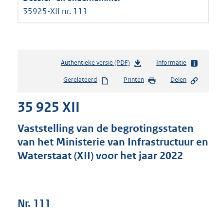
35925-XII nr. 111
Authentieke versie (PDF)
b
Informatie
e
Gerelateerd
Printen
Delen
s
t
35 925 XII
a
n
d
Vaststelling van de begrotingsstaten
s
van het Ministerie van Infrastructuur en
g
Waterstaat (XII) voor het jaar 2022
r
o
o
t
t
Nr. 111
e
: