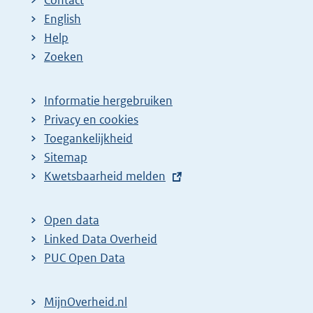
English
Help
Zoeken
Informatie hergebruiken
Privacy en cookies
Toegankelijkheid
Sitemap
E
Kwetsbaarheid melden
x
t
Open data
e
Linked Data Overheid
r
PUC Open Data
n
e
MijnOverheid.nl
l