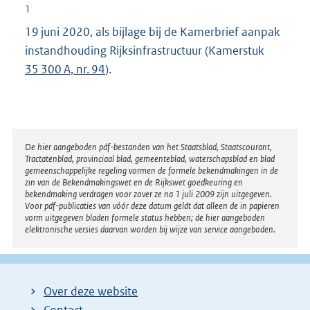
1
19 juni 2020, als bijlage bij de Kamerbrief aanpak
instandhouding Rijksinfrastructuur (Kamerstuk
35 300 A, nr. 94
).
Disclaimer
De hier aangeboden pdf-bestanden van het Staatsblad, Staatscourant,
Tractatenblad, provinciaal blad, gemeenteblad, waterschapsblad en blad
gemeenschappelijke regeling vormen de formele bekendmakingen in de
zin van de Bekendmakingswet en de Rijkswet goedkeuring en
bekendmaking verdragen voor zover ze na 1 juli 2009 zijn uitgegeven.
Voor pdf-publicaties van vóór deze datum geldt dat alleen de in papieren
vorm uitgegeven bladen formele status hebben; de hier aangeboden
elektronische versies daarvan worden bij wijze van service aangeboden.
Over deze website
Contact