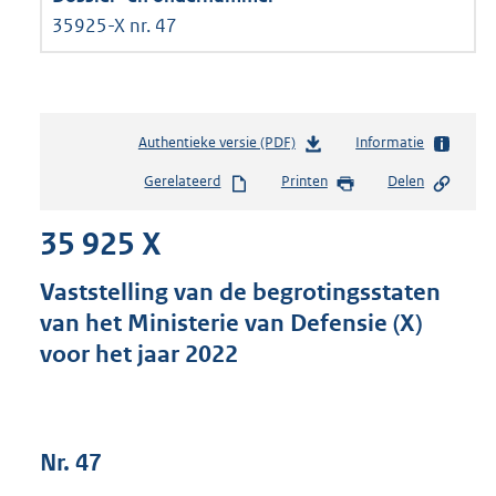
35925-X nr. 47
Authentieke versie (PDF)
b
Informatie
e
Gerelateerd
Printen
Delen
s
t
35 925 X
a
n
d
Vaststelling van de begrotingsstaten
s
van het Ministerie van Defensie (X)
g
voor het jaar 2022
r
o
o
t
t
Nr. 47
e
: