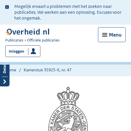
Ter
Mogelijk ervaart u problemen met het zoeken naar
informatie:
publicaties. We werken aan een oplossing. Excuses voor
het ongemak.
Menu
U
Publicaties
Officiële publicaties
bent
Inloggen
nu
hier:
Home
Kamerstuk 35925-X, nr. 47