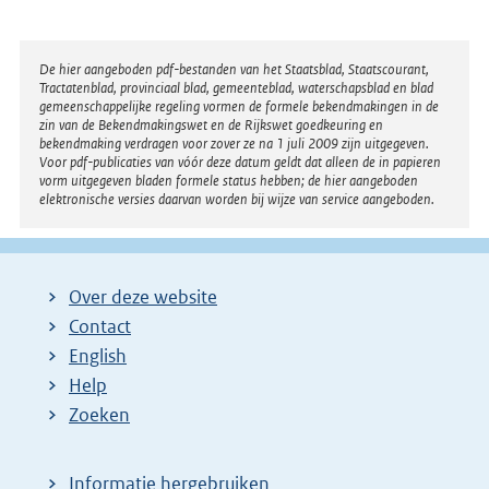
Disclaimer
De hier aangeboden pdf-bestanden van het Staatsblad, Staatscourant,
Tractatenblad, provinciaal blad, gemeenteblad, waterschapsblad en blad
gemeenschappelijke regeling vormen de formele bekendmakingen in de
zin van de Bekendmakingswet en de Rijkswet goedkeuring en
bekendmaking verdragen voor zover ze na 1 juli 2009 zijn uitgegeven.
Voor pdf-publicaties van vóór deze datum geldt dat alleen de in papieren
vorm uitgegeven bladen formele status hebben; de hier aangeboden
elektronische versies daarvan worden bij wijze van service aangeboden.
Over deze website
Contact
English
Help
Zoeken
Informatie hergebruiken