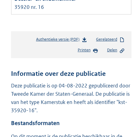
35920 nr. 16
Authentieke versie (PDF)
b
Gerelateerd
e
Printen
Delen
s
t
a
n
Informatie over deze publicatie
d
s
Deze publicatie is op 04-08-2022 gepubliceerd door
g
Tweede Kamer der Staten-Generaal. De publicatie is
r
van het type Kamerstuk en heeft als identifier "kst-
o
35920-16".
o
t
Bestandsformaten
t
e
Op dit moment is de publicatie beschikbaar in de
: