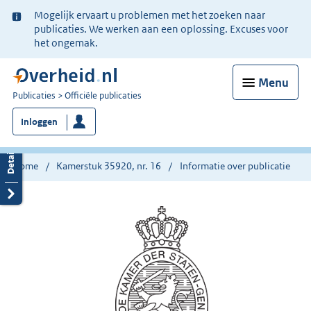
Ter
Mogelijk ervaart u problemen met het zoeken naar
informatie:
publicaties. We werken aan een oplossing. Excuses voor
het ongemak.
Menu
U
Publicaties
Officiële publicaties
bent
Inloggen
nu
hier:
Home
Kamerstuk 35920, nr. 16
Informatie over publicatie