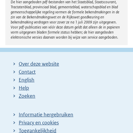
Disclaimer
De hier aangeboden pdf-bestanden van het Staatsblad, Staatscourant,
Tractatenblad, provinciaal blad, gemeenteblad, waterschapsblad en blad
gemeenschappelijke regeling vormen de formele bekendmakingen in de
zin van de Bekendmakingswet en de Rijkswet goedkeuring en
bekendmaking verdragen voor zover ze na 1 juli 2009 zijn uitgegeven.
Voor pdf-publicaties van vóór deze datum geldt dat alleen de in papieren
vorm uitgegeven bladen formele status hebben; de hier aangeboden
elektronische versies daarvan worden bij wijze van service aangeboden.
Over deze website
Contact
English
Help
Zoeken
Informatie hergebruiken
Privacy en cookies
Toegankelijkheid