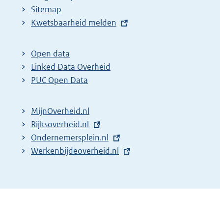
Sitemap
E
Kwetsbaarheid melden
x
t
Open data
e
Linked Data Overheid
r
PUC Open Data
n
e
MijnOverheid.nl
l
E
Rijksoverheid.nl
i
x
E
Ondernemersplein.nl
n
t
x
E
Werkenbijdeoverheid.nl
k
e
t
x
:
r
e
t
n
r
e
e
n
r
l
e
n