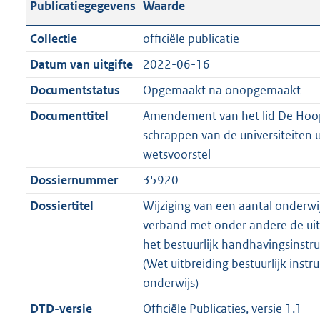
Publicatiegegevens
Waarde
a
t
t
a
c
i
:
e
t
t
n
a
i
t
a
c
3
:
e
t
Collectie
officiële publicatie
d
n
e
i
t
a
8
7
:
e
Datum van uitgifte
2022-06-16
s
d
i
e
i
t
K
K
4
:
g
s
Documentstatus
Opgemaakt na onopgemaakt
n
i
e
i
b
b
K
7
r
g
f
n
i
e
b
K
Documenttitel
Amendement van het lid De Hoop
o
r
o
f
n
i
b
schrappen van de universiteiten u
o
o
r
o
f
n
wetsvoorstel
t
o
m
r
o
f
Dossiernummer
35920
t
t
a
m
r
o
e
t
Dossiertitel
Wijziging van een aantal onderwi
a
a
m
r
:
e
verband met onder andere de uit
t
a
a
m
2
:
het bestuurlijk handhavingsinst
t
a
a
K
2
(Wet uitbreiding bestuurlijk inst
t
a
b
K
onderwijs)
t
b
DTD-versie
Officiële Publicaties, versie 1.1