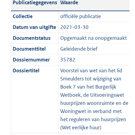
Publicatiegegevens
Waarde
a
t
t
a
c
i
:
e
t
t
n
a
i
t
a
c
3
:
e
t
Collectie
officiële publicatie
d
n
e
i
t
a
6
6
:
e
Datum van uitgifte
2021-03-30
s
d
i
e
i
t
K
K
2
:
g
s
Documentstatus
Opgemaakt na onopgemaakt
n
i
e
i
b
b
K
5
r
g
f
n
i
e
b
K
Documenttitel
Geleidende brief
o
r
o
f
n
i
b
Dossiernummer
35782
o
o
r
o
f
n
t
o
Dossiertitel
Voorstel van wet van het lid
m
r
o
f
t
t
Smeulders tot wijziging van
a
m
r
o
e
t
Boek 7 van het Burgerlijk
a
a
m
r
:
e
Wetboek, de Uitvoeringswet
t
a
a
m
2
:
huurprijzen woonruimte en de
t
a
a
K
2
Woningwet in verband met
t
a
b
K
het reguleren van huurprijzen
t
b
(Wet eerlijke huur)