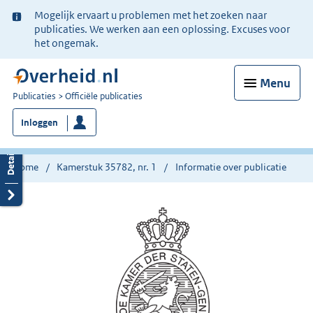
Ter
Mogelijk ervaart u problemen met het zoeken naar
informatie:
publicaties. We werken aan een oplossing. Excuses voor
het ongemak.
Menu
U
Publicaties
Officiële publicaties
bent
Inloggen
nu
hier:
Home
Kamerstuk 35782, nr. 1
Informatie over publicatie