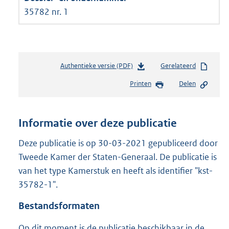
35782 nr. 1
Authentieke versie (PDF)
b
Gerelateerd
e
Printen
Delen
s
t
a
n
Informatie over deze publicatie
d
s
Deze publicatie is op 30-03-2021 gepubliceerd door
g
Tweede Kamer der Staten-Generaal. De publicatie is
r
van het type Kamerstuk en heeft als identifier "kst-
o
35782-1".
o
t
Bestandsformaten
t
e
Op dit moment is de publicatie beschikbaar in de
: