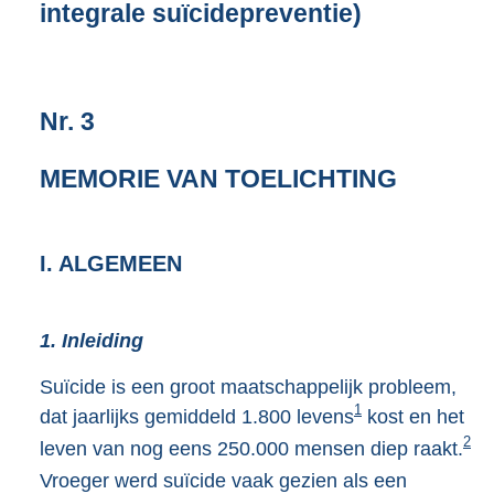
integrale suïcidepreventie)
1
2
7
K
b
Nr. 3
MEMORIE VAN TOELICHTING
I. ALGEMEEN
1. Inleiding
Suïcide is een groot maatschappelijk probleem,
1
dat jaarlijks gemiddeld 1.800 levens
kost en het
2
leven van nog eens 250.000 mensen diep raakt.
Vroeger werd suïcide vaak gezien als een