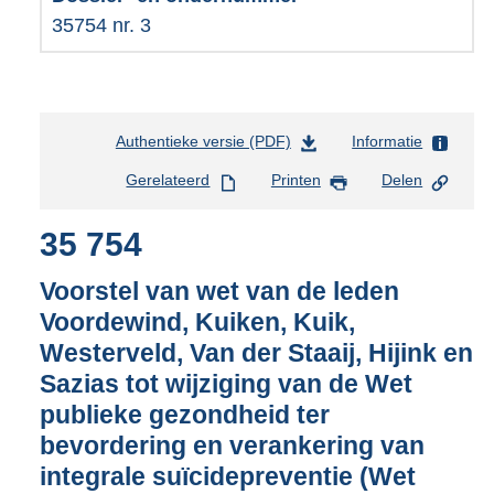
35754 nr. 3
Authentieke versie (PDF)
b
Informatie
e
Gerelateerd
Printen
Delen
s
t
35 754
a
n
d
Voorstel van wet van de leden
s
Voordewind, Kuiken, Kuik,
g
Westerveld, Van der Staaij, Hijink en
r
o
Sazias tot wijziging van de Wet
o
publieke gezondheid ter
t
bevordering en verankering van
t
e
integrale suïcidepreventie (Wet
: