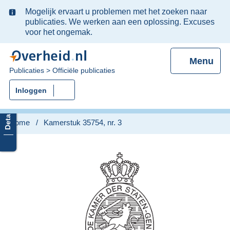
Ter
Mogelijk ervaart u problemen met het zoeken naar
informatie:
publicaties. We werken aan een oplossing. Excuses
voor het ongemak.
Menu
U
Publicaties
Officiële publicaties
bent
Inloggen
nu
hier:
Home
Kamerstuk 35754, nr. 3