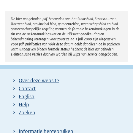
Disclaimer
De hier aangeboden pdf-bestanden van het Staatsblad, Staatscourant,
Tractatenblad, provinciaal blad, gemeenteblad, waterschapsblad en blad
gemeenschappelijke regeling vormen de formele bekendmakingen in de
zin van de Bekendmakingswet en de Rijkswet goedkeuring en
bekendmaking verdragen voor zover ze na 1 juli 2009 zijn uitgegeven.
Voor pdf-publicaties van vóór deze datum geldt dat alleen de in papieren
vorm uitgegeven bladen formele status hebben; de hier aangeboden
elektronische versies daarvan worden bij wijze van service aangeboden.
Over deze website
Contact
English
Help
Zoeken
Informatie hergebruiken