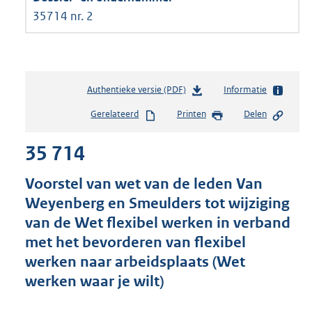
35714 nr. 2
Authentieke versie (PDF)
b
Informatie
e
Gerelateerd
Printen
Delen
s
t
35 714
a
n
d
Voorstel van wet van de leden Van
s
Weyenberg en Smeulders tot wijziging
g
van de Wet flexibel werken in verband
r
o
met het bevorderen van flexibel
o
werken naar arbeidsplaats (Wet
t
werken waar je wilt)
t
e
: