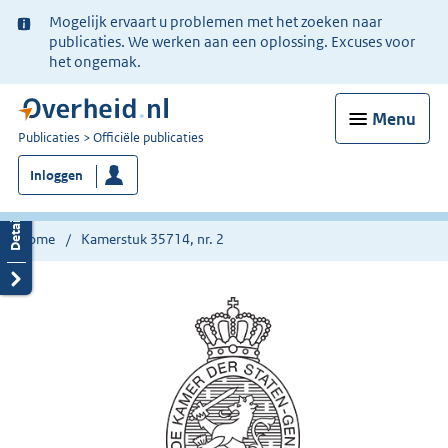
Ter
Mogelijk ervaart u problemen met het zoeken naar
informatie:
publicaties. We werken aan een oplossing. Excuses voor
het ongemak.
Menu
U
Publicaties
Officiële publicaties
bent
Inloggen
nu
hier:
Home
Kamerstuk 35714, nr. 2