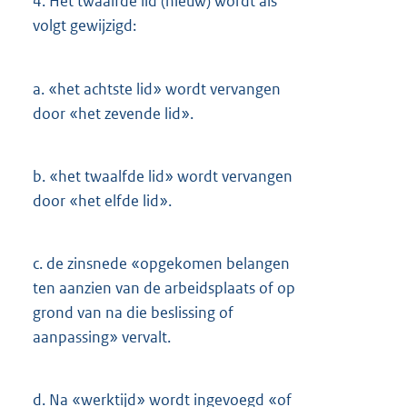
4.
Het twaalfde lid (nieuw) wordt als
volgt gewijzigd:
a.
«het achtste lid» wordt vervangen
door «het zevende lid».
b.
«het twaalfde lid» wordt vervangen
door «het elfde lid».
c.
de zinsnede «opgekomen belangen
ten aanzien van de arbeidsplaats of op
grond van na die beslissing of
aanpassing» vervalt.
d.
Na «werktijd» wordt ingevoegd «of