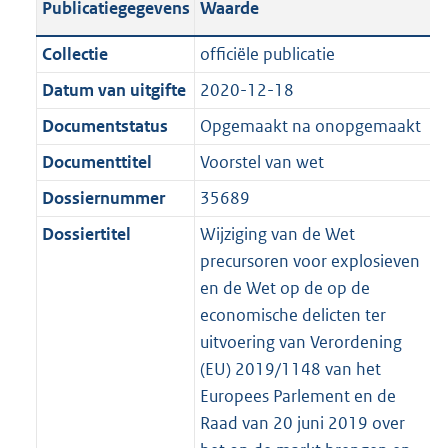
Publicatiegegevens
Waarde
a
t
t
a
c
i
:
e
t
t
n
a
i
t
a
c
4
:
e
t
Collectie
officiële publicatie
d
n
e
i
t
a
9
9
:
e
Datum van uitgifte
2020-12-18
s
d
i
e
i
t
K
K
2
:
g
s
Documentstatus
Opgemaakt na onopgemaakt
n
i
e
i
b
b
0
2
r
g
f
n
i
e
K
8
Documenttitel
Voorstel van wet
o
r
o
f
n
i
b
K
Dossiernummer
35689
o
o
r
o
f
n
b
t
o
Dossiertitel
Wijziging van de Wet
m
r
o
f
t
t
precursoren voor explosieven
a
m
r
o
e
t
en de Wet op de op de
a
a
m
r
:
e
economische delicten ter
t
a
a
m
3
:
uitvoering van Verordening
t
a
a
K
3
(EU) 2019/1148 van het
t
a
b
K
Europees Parlement en de
t
b
Raad van 20 juni 2019 over