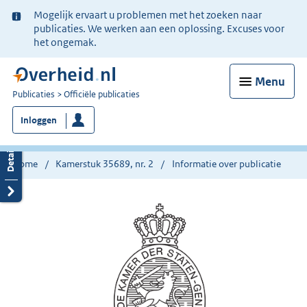
Ter
Mogelijk ervaart u problemen met het zoeken naar
informatie:
publicaties. We werken aan een oplossing. Excuses voor
het ongemak.
Menu
U
Publicaties
Officiële publicaties
bent
Inloggen
nu
hier:
Home
Kamerstuk 35689, nr. 2
Informatie over publicatie