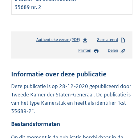
35689 nr. 2
Authentieke versie (PDF)
b
Gerelateerd
e
Printen
Delen
s
t
a
n
Informatie over deze publicatie
d
s
Deze publicatie is op 28-12-2020 gepubliceerd door
g
Tweede Kamer der Staten-Generaal. De publicatie is
r
van het type Kamerstuk en heeft als identifier "kst-
o
35689-2".
o
t
Bestandsformaten
t
e
Op dit moment is de publicatie beschikbaar in de
: