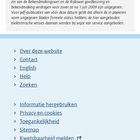
zin van de Bekendmakingswet en de Rijkswet goedkeuring en
bekendmaking verdragen voor zover ze na 1 juli 2009 zijn uitgegeven.
Voor pdf-publicaties van vóór deze datum geldt dat alleen de in papieren
vorm uitgegeven bladen formele status hebben; de hier aangeboden
elektronische versies daarvan worden bij wijze van service aangeboden.
Over deze website
Contact
English
Help
Zoeken
Informatie hergebruiken
Privacy en cookies
Toegankelijkheid
Sitemap
E
Kwetsbaarheid melden