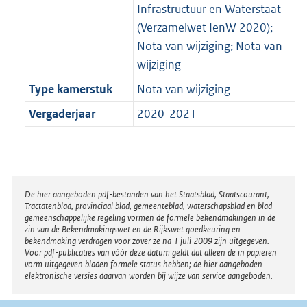
Infrastructuur en Waterstaat
(Verzamelwet IenW 2020);
Nota van wijziging; Nota van
wijziging
Type kamerstuk
Nota van wijziging
Vergaderjaar
2020-2021
Disclaimer
De hier aangeboden pdf-bestanden van het Staatsblad, Staatscourant,
Tractatenblad, provinciaal blad, gemeenteblad, waterschapsblad en blad
gemeenschappelijke regeling vormen de formele bekendmakingen in de
zin van de Bekendmakingswet en de Rijkswet goedkeuring en
bekendmaking verdragen voor zover ze na 1 juli 2009 zijn uitgegeven.
Voor pdf-publicaties van vóór deze datum geldt dat alleen de in papieren
vorm uitgegeven bladen formele status hebben; de hier aangeboden
elektronische versies daarvan worden bij wijze van service aangeboden.