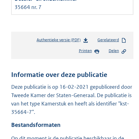
35664 nr. 7
Authentieke versie (PDF)
b
Gerelateerd
e
Printen
Delen
s
t
a
n
Informatie over deze publicatie
d
s
Deze publicatie is op 16-02-2021 gepubliceerd door
g
Tweede Kamer der Staten-Generaal. De publicatie is
r
van het type Kamerstuk en heeft als identifier "kst-
o
35664-7".
o
t
Bestandsformaten
t
e
Op dit moment is de publicatie beschikbaar in de
: