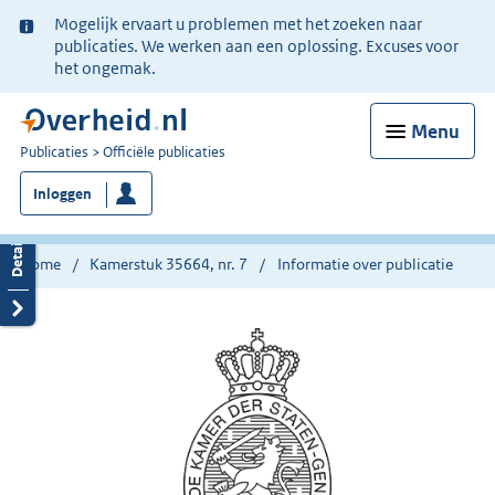
Ter
Mogelijk ervaart u problemen met het zoeken naar
informatie:
publicaties. We werken aan een oplossing. Excuses voor
het ongemak.
Menu
U
Publicaties
Officiële publicaties
bent
Inloggen
nu
hier:
Home
Kamerstuk 35664, nr. 7
Informatie over publicatie