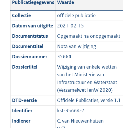
Publicatiegegevens
Waarde
a
t
t
a
c
i
:
e
t
t
n
a
i
t
a
c
6
:
e
t
Collectie
officiële publicatie
d
n
e
i
t
a
2
1
:
e
Datum van uitgifte
2021-02-15
s
d
i
e
i
t
K
4
3
:
g
s
Documentstatus
Opgemaakt na onopgemaakt
n
i
e
i
b
K
3
4
r
g
f
n
i
e
b
K
5
Documenttitel
Nota van wijziging
o
r
o
f
n
i
b
K
Dossiernummer
35664
o
o
r
o
f
n
b
t
o
Dossiertitel
Wijziging van enkele wetten
m
r
o
f
t
t
van het Ministerie van
a
m
r
o
e
t
Infrastructuur en Waterstaat
a
a
m
r
:
e
(Verzamelwet IenW 2020)
t
a
a
m
2
:
t
a
a
DTD-versie
Officiële Publicaties, versie 1.1
K
2
t
a
Identifier
kst-35664-7
b
K
t
b
Indiener
C. van Nieuwenhuizen