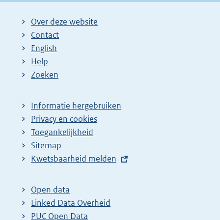
Over deze website
Contact
English
Help
Zoeken
Informatie hergebruiken
Privacy en cookies
Toegankelijkheid
Sitemap
E
Kwetsbaarheid melden
x
t
Open data
e
Linked Data Overheid
r
PUC Open Data