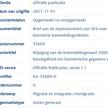
t
a
c
i
:
e
t
t
lectie
officiële publicatie
d
n
i
t
a
c
4
:
e
t
tum van uitgifte
2021-11-01
s
d
e
i
t
a
9
1
:
e
g
s
i
e
i
t
K
1
1
:
cumentstatus
Opgemaakt na onopgemaakt
r
g
n
i
e
i
b
K
6
2
cumenttitel
Brief van de staatssecretaris van J&V ove
o
r
f
n
i
e
b
K
3
biometrie vreemdelingenketen
o
o
o
f
n
i
b
K
ssiernummer
35604
t
o
r
o
f
n
b
t
t
m
r
o
f
siertitel
Wijziging van de Vreemdelingenwet 2000 i
e
t
a
m
r
o
bevoegdheid om biometrische gegevens v
:
e
a
a
m
r
D-versie
Officiële Publicaties, versie 1.1
2
:
t
a
a
m
ntifier
kst-35604-D
K
2
t
a
a
b
K
t
a
dernummer
D
b
t
derwerp
Migratie en integratie | Immigratie
ganisatietype
staten generaal