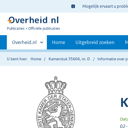
Ter
Mogelijk ervaart u prob
informatie:
U
Publicaties
Officiële publicaties
bent
Primaire
nu
Andere
Overheid.nl
Home
Uitgebreid zoeken
M
hier:
sites
navigatie
binnen
U bent hier:
Home
Kamerstuk 35604, nr. D
Informatie over p
K
Dat
02-