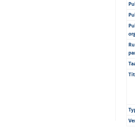
Pu
Pu
Pu
or
Ru
pa
Ta
Tit
Ty
Ve