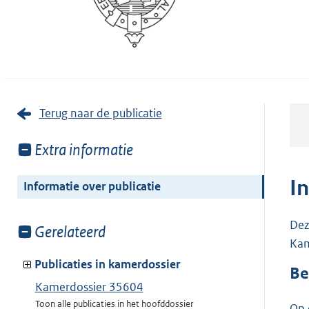
Terug naar de publicatie
Toon
Extra informatie
meer
van:
I
Informatie over publicatie
Dez
Toon
Gerelateerd
Kam
meer
van:
Publicaties in kamerdossier
Be
Kamerdossier 35604
Toon alle publicaties in het hoofddossier
Op 