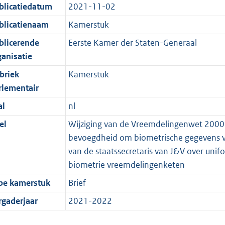
blicatiedatum
2021-11-02
blicatienaam
Kamerstuk
blicerende
Eerste Kamer der Staten-Generaal
ganisatie
briek
Kamerstuk
rlementair
al
nl
el
Wijziging van de Vreemdelingenwet 2000 i
bevoegdheid om biometrische gegevens va
van de staatssecretaris van J&V over uni
biometrie vreemdelingenketen
pe kamerstuk
Brief
rgaderjaar
2021-2022