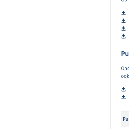
Pu
Ond
ook
Pu