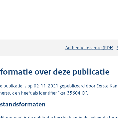
Authentieke versie (PDF)
b
e
s
t
nformatie over deze publicatie
a
n
e publicatie is op 02-11-2021 gepubliceerd door Eerste Kame
d
erstuk en heeft als identifier "kst-35604-D".
s
standsformaten
g
r
dit moment is de publicatie beschikbaar in de volgende for