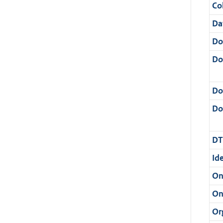
Col
Da
Do
Do
Do
Dos
DT
Ide
On
On
Or