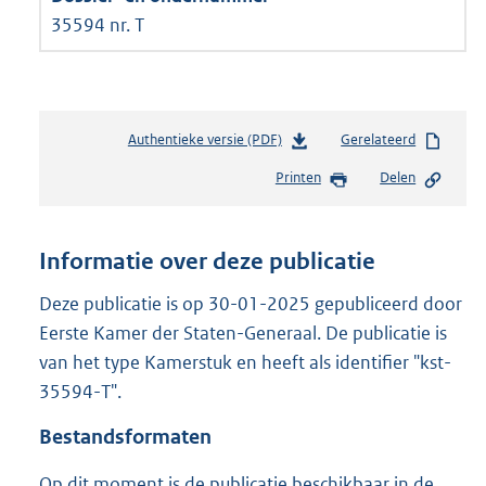
35594 nr. T
Authentieke versie (PDF)
b
Gerelateerd
e
Printen
Delen
s
t
a
n
Informatie over deze publicatie
d
s
Deze publicatie is op 30-01-2025 gepubliceerd door
g
Eerste Kamer der Staten-Generaal. De publicatie is
r
van het type Kamerstuk en heeft als identifier "kst-
o
35594-T".
o
t
Bestandsformaten
t
e
Op dit moment is de publicatie beschikbaar in de
: