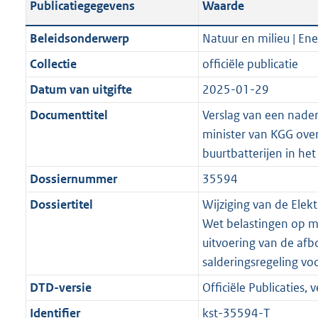
Publicatiegegevens
Waarde
a
t
t
a
c
i
:
e
t
t
n
a
i
t
a
c
5
:
e
t
Beleidsonderwerp
Natuur en milieu | Ene
d
n
e
i
t
a
4
1
:
e
Collectie
officiële publicatie
s
d
i
e
i
t
K
1
1
:
g
s
Datum van uitgifte
2025-01-29
n
i
e
i
b
K
8
2
r
g
f
n
i
e
b
K
5
Documenttitel
Verslag van een nader 
o
r
o
f
n
i
b
K
minister van KGG over
o
o
r
o
f
n
b
buurtbatterijen in he
t
o
m
r
o
f
Dossiernummer
35594
t
t
a
m
r
o
e
t
Dossiertitel
Wijziging van de Elekt
a
a
m
r
:
e
Wet belastingen op mi
t
a
a
m
2
:
uitvoering van de af
t
a
a
K
2
salderingsregeling voo
t
a
b
K
t
DTD-versie
Officiële Publicaties, v
b
Identifier
kst-35594-T