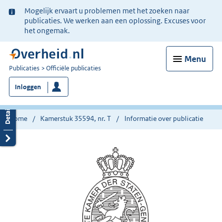
Ter
Mogelijk ervaart u problemen met het zoeken naar
informatie:
publicaties. We werken aan een oplossing. Excuses voor
het ongemak.
Menu
U
Publicaties
Officiële publicaties
bent
Inloggen
nu
hier:
Home
Kamerstuk 35594, nr. T
Informatie over publicatie