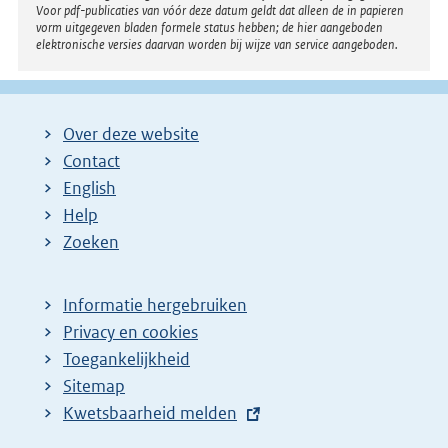
Voor pdf-publicaties van vóór deze datum geldt dat alleen de in papieren
vorm uitgegeven bladen formele status hebben; de hier aangeboden
elektronische versies daarvan worden bij wijze van service aangeboden.
Over deze website
Contact
English
Help
Zoeken
Informatie hergebruiken
Privacy en cookies
Toegankelijkheid
Sitemap
E
Kwetsbaarheid melden
x