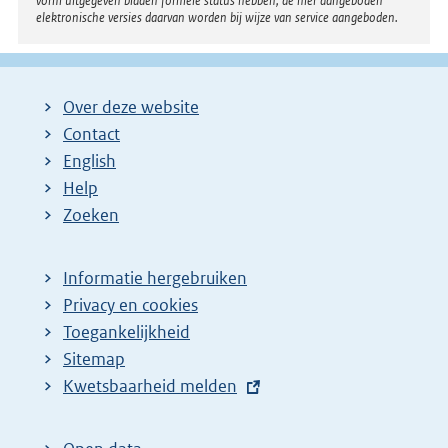
vorm uitgegeven bladen formele status hebben; de hier aangeboden
elektronische versies daarvan worden bij wijze van service aangeboden.
Over deze website
Contact
English
Help
Zoeken
Informatie hergebruiken
Privacy en cookies
Toegankelijkheid
Sitemap
E
Kwetsbaarheid melden
x
t