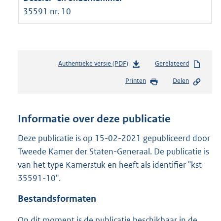
35591 nr. 10
Authentieke versie (PDF)
b
Gerelateerd
e
Printen
Delen
s
t
a
n
Informatie over deze publicatie
d
s
Deze publicatie is op 15-02-2021 gepubliceerd door
g
Tweede Kamer der Staten-Generaal. De publicatie is
r
van het type Kamerstuk en heeft als identifier "kst-
o
35591-10".
o
t
Bestandsformaten
t
e
Op dit moment is de publicatie beschikbaar in de
: