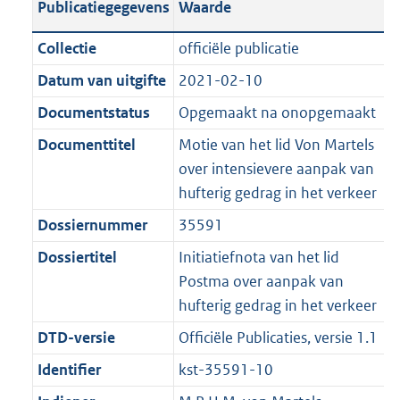
Publicatiegegevens
Waarde
a
t
t
a
c
i
:
e
t
t
n
a
i
t
a
c
3
:
e
t
Collectie
officiële publicatie
d
n
e
i
t
a
5
7
:
e
Datum van uitgifte
2021-02-10
s
d
i
e
i
t
K
K
2
:
g
s
Documentstatus
Opgemaakt na onopgemaakt
n
i
e
i
b
b
K
5
r
g
f
n
i
e
b
K
Documenttitel
Motie van het lid Von Martels
o
r
o
f
n
i
b
over intensievere aanpak van
o
o
r
o
f
n
hufterig gedrag in het verkeer
t
o
m
r
o
f
Dossiernummer
35591
t
t
a
m
r
o
e
t
Dossiertitel
Initiatiefnota van het lid
a
a
m
r
:
e
Postma over aanpak van
t
a
a
m
2
:
hufterig gedrag in het verkeer
t
a
a
K
2
t
a
DTD-versie
Officiële Publicaties, versie 1.1
b
K
t
Identifier
kst-35591-10
b