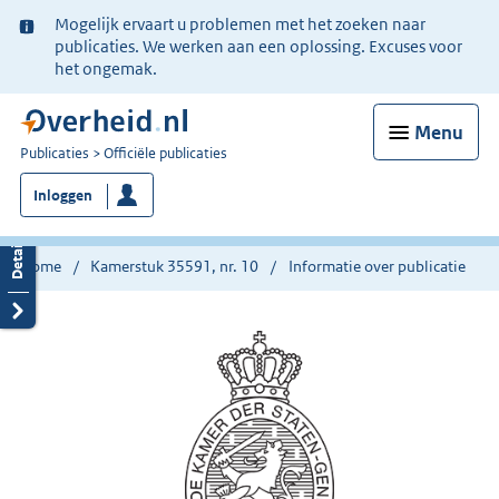
Ter
Mogelijk ervaart u problemen met het zoeken naar
informatie:
publicaties. We werken aan een oplossing. Excuses voor
het ongemak.
Menu
U
Publicaties
Officiële publicaties
bent
Inloggen
nu
hier:
Home
Kamerstuk 35591, nr. 10
Informatie over publicatie