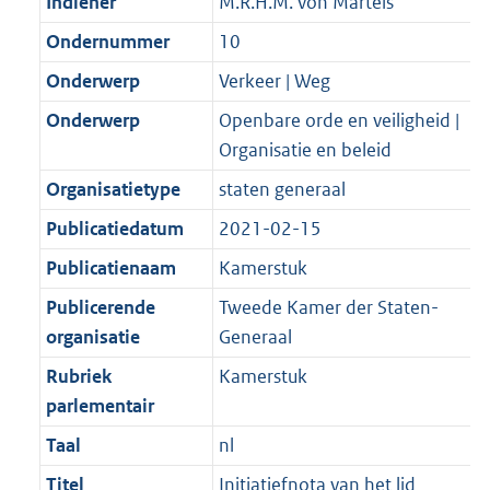
Indiener
M.R.H.M. von Martels
Ondernummer
10
Onderwerp
Verkeer | Weg
Onderwerp
Openbare orde en veiligheid |
Organisatie en beleid
Organisatietype
staten generaal
Publicatiedatum
2021-02-15
Publicatienaam
Kamerstuk
Publicerende
Tweede Kamer der Staten-
organisatie
Generaal
Rubriek
Kamerstuk
parlementair
Taal
nl
Titel
Initiatiefnota van het lid