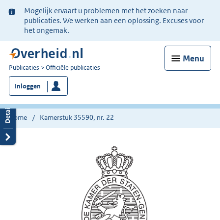
Ter
Mogelijk ervaart u problemen met het zoeken naar
informatie:
publicaties. We werken aan een oplossing. Excuses voor
het ongemak.
Menu
U
Publicaties
Officiële publicaties
bent
Inloggen
nu
hier:
Home
Kamerstuk 35590, nr. 22