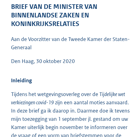
6
BRIEF VAN DE MINISTER VAN
2
BINNENLANDSE ZAKEN EN
K
KONINKRIJKSRELATIES
b
Aan de Voorzitter van de Tweede Kamer der Staten-
Generaal
Den Haag, 30 oktober 2020
Inleiding
Tijdens het wetgevingsoverleg over de
Tijdelijke wet
verkiezingen covid-19
zijn een aantal moties aanvaard.
In deze brief ga ik daarop in. Daarmee doe ik tevens
mijn toezegging van 1 september jl. gestand om uw
Kamer uiterlijk begin november te informeren over
de vraag of een vorm van briefstemmen voor de