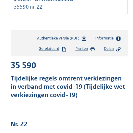
35590 nr. 22
Authentieke versie (PDF)
b
Informatie
e
Gerelateerd
Printen
Delen
s
t
35 590
a
n
d
Tijdelijke regels omtrent verkiezingen
s
in verband met covid-19 (Tijdelijke wet
g
verkiezingen covid-19)
r
o
o
t
t
Nr. 22
e
: