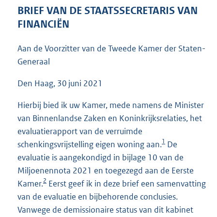
5
BRIEF VAN DE STAATSSECRETARIS VAN
1
FINANCIËN
K
b
Aan de Voorzitter van de Tweede Kamer der Staten-
Generaal
Den Haag, 30 juni 2021
Hierbij bied ik uw Kamer, mede namens de Minister
van Binnenlandse Zaken en Koninkrijksrelaties, het
evaluatierapport van de verruimde
1
schenkingsvrijstelling eigen woning aan.
De
evaluatie is aangekondigd in bijlage 10 van de
Miljoenennota 2021 en toegezegd aan de Eerste
2
Kamer.
Eerst geef ik in deze brief een samenvatting
van de evaluatie en bijbehorende conclusies.
Vanwege de demissionaire status van dit kabinet