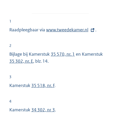
1
Raadpleegbaar via
E
www.tweedekamer.nl
.
x
t
2
e
Bijlage bij Kamerstuk
35 570, nr. 1
en Kamerstuk
r
35 302, nr. E
, blz. 14.
n
e
3
l
Kamerstuk
35 518, nr. F
.
i
n
k
4
:
Kamerstuk
34 302, nr 3
.