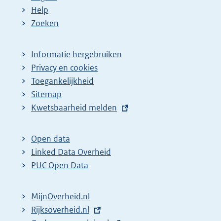
Help
Zoeken
Informatie hergebruiken
Privacy en cookies
Toegankelijkheid
Sitemap
E
Kwetsbaarheid melden
x
t
Open data
e
Linked Data Overheid
r
PUC Open Data
n
e
MijnOverheid.nl
l
E
Rijksoverheid.nl
i