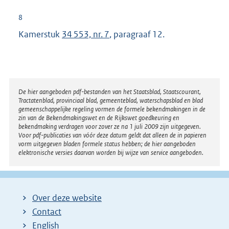
8
Kamerstuk
34 553, nr. 7
, paragraaf 12.
Disclaimer
De hier aangeboden pdf-bestanden van het Staatsblad, Staatscourant,
Tractatenblad, provinciaal blad, gemeenteblad, waterschapsblad en blad
gemeenschappelijke regeling vormen de formele bekendmakingen in de
zin van de Bekendmakingswet en de Rijkswet goedkeuring en
bekendmaking verdragen voor zover ze na 1 juli 2009 zijn uitgegeven.
Voor pdf-publicaties van vóór deze datum geldt dat alleen de in papieren
vorm uitgegeven bladen formele status hebben; de hier aangeboden
elektronische versies daarvan worden bij wijze van service aangeboden.
Over deze website
Contact
English