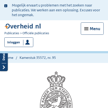
Ter
Mogelijk ervaart u problemen met het zoeken naar
informatie:
publicaties. We werken aan een oplossing. Excuses voor
het ongemak.
Menu
U
Publicaties
Officiële publicaties
bent
Inloggen
nu
hier:
Home
Kamerstuk 35572, nr. 95