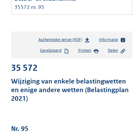
35572 nr. 95
Authentieke versie (PDF)
b
Informatie
e
Gerelateerd
Printen
Delen
s
t
35 572
a
n
d
Wijziging van enkele belastingwetten
s
en enige andere wetten (Belastingplan
g
2021)
r
o
o
t
t
Nr. 95
e
: