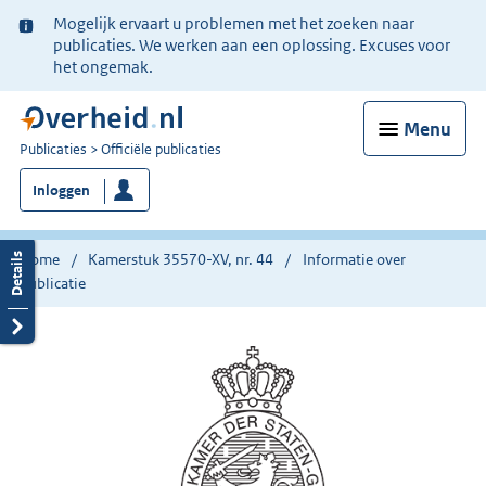
Ter
Mogelijk ervaart u problemen met het zoeken naar
informatie:
publicaties. We werken aan een oplossing. Excuses voor
het ongemak.
Menu
U
Publicaties
Officiële publicaties
bent
Inloggen
nu
hier:
Home
Kamerstuk 35570-XV, nr. 44
Informatie over
publicatie