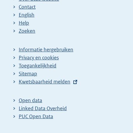
Contact
English
Help
Zoeken
Informatie hergebruiken
Privacy en cookies
Toegankelijkheid
Sitemap
E
Kwetsbaarheid melden
x
t
Open data
e
Linked Data Overheid
r
PUC Open Data
n
e