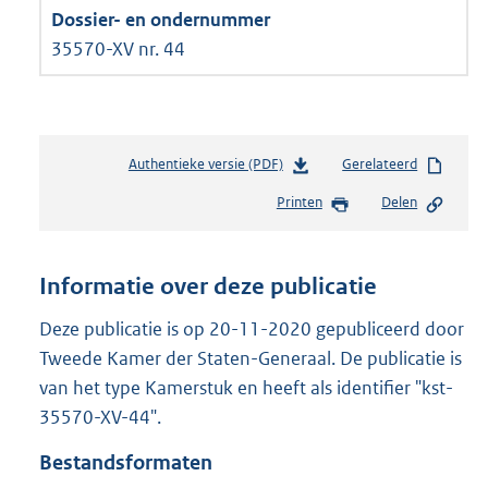
35570-XV nr. 44
Authentieke versie (PDF)
b
Gerelateerd
e
Printen
Delen
s
t
a
n
Informatie over deze publicatie
d
s
Deze publicatie is op 20-11-2020 gepubliceerd door
g
Tweede Kamer der Staten-Generaal. De publicatie is
r
van het type Kamerstuk en heeft als identifier "kst-
o
35570-XV-44".
o
t
Bestandsformaten
t
e