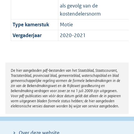
als gevolg van de
kostendelersnorm
Type kamerstuk
Motie
Vergaderjaar
2020-2021
Disclaimer
De hier aangeboden pdf-bestanden van het Staatsblad, Staatscourant,
Tractatenblad, provinciaal blad, gemeenteblad, waterschapsblad en blad
gemeenschappelijke regeling vormen de formele bekendmakingen in de
zin van de Bekendmakingswet en de Rijkswet goedkeuring en
bekendmaking verdragen voor zover ze na 1 juli 2009 zijn uitgegeven.
Voor pdf-publicaties van vóór deze datum geldt dat alleen de in papieren
vorm uitgegeven bladen formele status hebben; de hier aangeboden
elektronische versies daarvan worden bij wijze van service aangeboden.
Over deze website