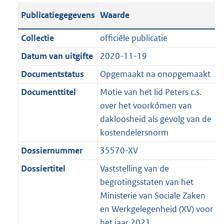
t
s
a
c
i
l
e
t
t
o
Publicatiegegevens
Waarde
a
t
t
a
c
i
:
e
t
t
n
a
i
t
a
c
3
:
e
t
Collectie
officiële publicatie
d
n
e
i
t
a
6
7
:
e
Datum van uitgifte
2020-11-19
s
d
i
e
i
t
K
K
3
:
g
s
Documentstatus
Opgemaakt na onopgemaakt
n
i
e
i
b
b
K
6
r
g
f
n
i
e
b
K
Documenttitel
Motie van het lid Peters c.s.
o
r
o
f
n
i
b
over het voorkómen van
o
o
r
o
f
n
dakloosheid als gevolg van de
t
o
m
r
o
f
kostendelersnorm
t
t
a
m
r
o
Dossiernummer
35570-XV
e
t
a
a
m
r
:
e
Dossiertitel
Vaststelling van de
t
a
a
m
3
:
begrotingsstaten van het
t
a
a
K
3
Ministerie van Sociale Zaken
t
a
b
K
en Werkgelegenheid (XV) voor
t
b
het jaar 2021