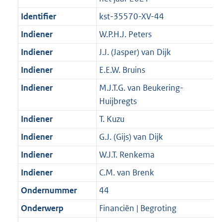
Identifier
kst-35570-XV-44
Indiener
W.P.H.J. Peters
Indiener
J.J. (Jasper) van Dijk
Indiener
E.E.W. Bruins
Indiener
M.J.T.G. van Beukering-
Huijbregts
Indiener
T. Kuzu
Indiener
G.J. (Gijs) van Dijk
Indiener
W.J.T. Renkema
Indiener
C.M. van Brenk
Ondernummer
44
Onderwerp
Financiën | Begroting