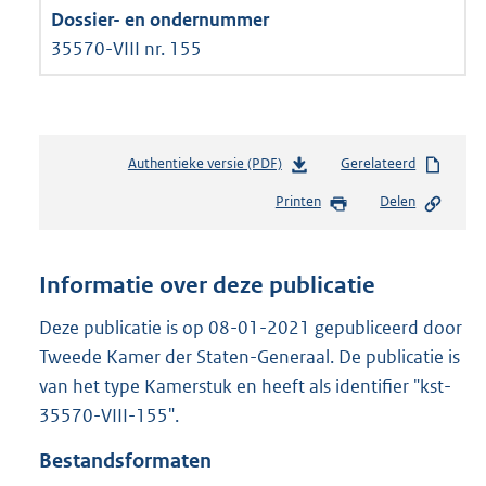
35570-VIII nr. 155
Authentieke versie (PDF)
b
Gerelateerd
e
Printen
Delen
s
t
a
n
Informatie over deze publicatie
d
s
Deze publicatie is op 08-01-2021 gepubliceerd door
g
Tweede Kamer der Staten-Generaal. De publicatie is
r
van het type Kamerstuk en heeft als identifier "kst-
o
35570-VIII-155".
o
t
Bestandsformaten
t
e