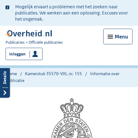
Ter
Mogelijk ervaart u problemen met het zoeken naar
informatie:
publicaties. We werken aan een oplossing. Excuses voor
het ongemak.
Menu
U
Publicaties
Officiële publicaties
bent
Inloggen
nu
hier:
Home
Kamerstuk 35570-VIII, nr. 155
Informatie over
publicatie