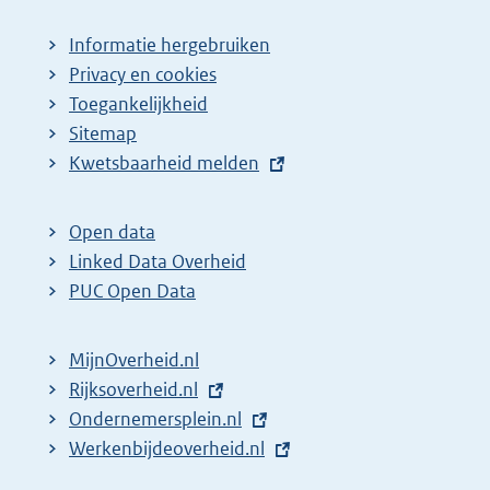
Informatie hergebruiken
Privacy en cookies
Toegankelijkheid
Sitemap
E
Kwetsbaarheid melden
x
t
Open data
e
Linked Data Overheid
r
PUC Open Data
n
e
MijnOverheid.nl
l
E
Rijksoverheid.nl
i
x
E
Ondernemersplein.nl
n
t
x
E
Werkenbijdeoverheid.nl
k
e
t
x
: