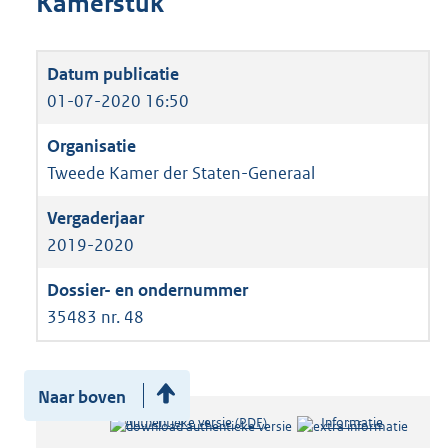
Kamerstuk
01-07-2020 16:50
Tweede Kamer der Staten-Generaal
2019-2020
35483 nr. 48
Naar boven
Authentieke versie (PDF)
b
Informatie
e