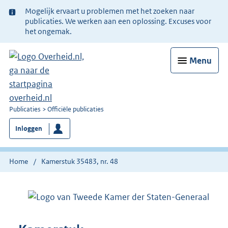
Ter
Mogelijk ervaart u problemen met het zoeken naar
informatie:
publicaties. We werken aan een oplossing. Excuses voor
het ongemak.
Menu
U
Publicaties
Officiële publicaties
bent
Inloggen
nu
hier:
Home
Kamerstuk 35483, nr. 48