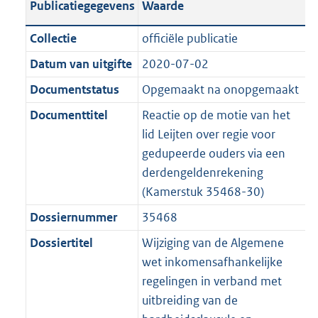
Publicatiegegevens
Waarde
a
t
t
a
c
i
:
e
t
t
n
a
i
t
a
c
3
:
e
t
Collectie
officiële publicatie
d
n
e
i
t
a
7
7
:
e
Datum van uitgifte
2020-07-02
s
d
i
e
i
t
K
K
3
:
g
s
Documentstatus
Opgemaakt na onopgemaakt
n
i
e
i
b
b
K
6
r
g
f
n
i
e
b
K
Documenttitel
Reactie op de motie van het
o
r
o
f
n
i
b
lid Leijten over regie voor
o
o
r
o
f
n
gedupeerde ouders via een
t
o
m
r
o
f
derdengeldenrekening
t
t
a
m
r
o
(Kamerstuk 35468-30)
e
t
a
a
m
r
Dossiernummer
35468
:
e
t
a
a
m
2
:
Dossiertitel
Wijziging van de Algemene
t
a
a
K
2
wet inkomensafhankelijke
t
a
b
K
regelingen in verband met
t
b
uitbreiding van de