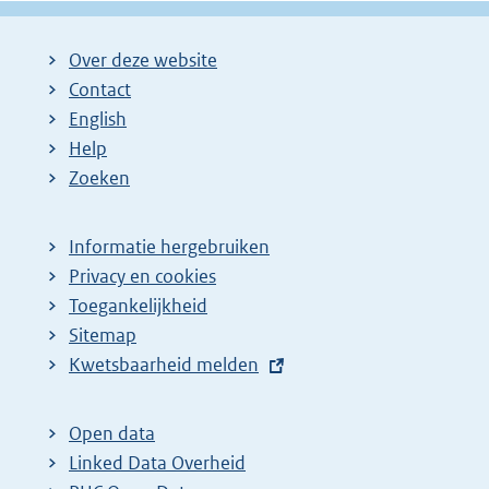
Over deze website
Contact
English
Help
Zoeken
Informatie hergebruiken
Privacy en cookies
Toegankelijkheid
Sitemap
E
Kwetsbaarheid melden
x
t
Open data
e
Linked Data Overheid
r