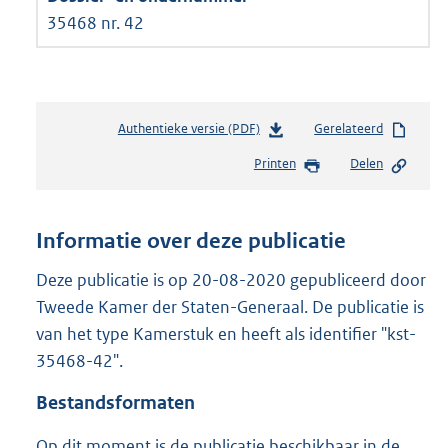
35468 nr. 42
Authentieke versie (PDF)
b
Gerelateerd
e
Printen
Delen
s
t
a
n
Informatie over deze publicatie
d
s
Deze publicatie is op 20-08-2020 gepubliceerd door
g
Tweede Kamer der Staten-Generaal. De publicatie is
r
van het type Kamerstuk en heeft als identifier "kst-
o
35468-42".
o
t
Bestandsformaten
t
e
Op dit moment is de publicatie beschikbaar in de
: