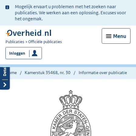
Ter
Mogelijk ervaart u problemen met het zoeken naar
informatie:
publicaties. We werken aan een oplossing. Excuses voor
het ongemak.
Menu
U
Publicaties
Officiële publicaties
bent
Inloggen
nu
hier:
Home
Kamerstuk 35468, nr. 30
Informatie over publicatie