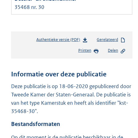
35468 nr. 30
Authentieke versie (PDF)
b
Gerelateerd
e
Printen
Delen
s
t
a
n
Informatie over deze publicatie
d
s
Deze publicatie is op 18-06-2020 gepubliceerd door
g
Tweede Kamer der Staten-Generaal. De publicatie is
r
van het type Kamerstuk en heeft als identifier "kst-
o
35468-30".
o
t
Bestandsformaten
t
e
Op dit moment is de publicatie beschikbaar in de
: