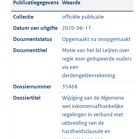
Publicatiegegevens
Waarde
a
t
t
a
c
i
:
e
t
t
n
a
i
t
a
c
3
:
e
t
Collectie
officiële publicatie
d
n
e
i
t
a
6
7
:
e
Datum van uitgifte
2020-06-17
s
d
i
e
i
t
K
K
2
:
g
s
Documentstatus
Opgemaakt na onopgemaakt
n
i
e
i
b
b
K
5
r
g
f
n
i
e
b
K
Documenttitel
Motie van het lid Leijten over
o
r
o
f
n
i
b
regie voor gedupeerde ouders
o
o
r
o
f
n
via een
t
o
m
r
o
f
derdengeldenrekening
t
t
a
m
r
o
Dossiernummer
35468
e
t
a
a
m
r
:
e
Dossiertitel
Wijziging van de Algemene
t
a
a
m
2
:
wet inkomensafhankelijke
t
a
a
K
2
regelingen in verband met
t
a
b
K
uitbreiding van de
t
b
hardheidsclausule en