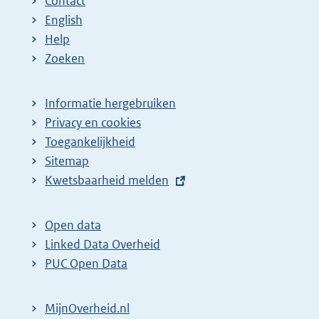
Contact
English
Help
Zoeken
Informatie hergebruiken
Privacy en cookies
Toegankelijkheid
Sitemap
E
Kwetsbaarheid melden
x
t
Open data
e
Linked Data Overheid
r
PUC Open Data
n
e
MijnOverheid.nl
l