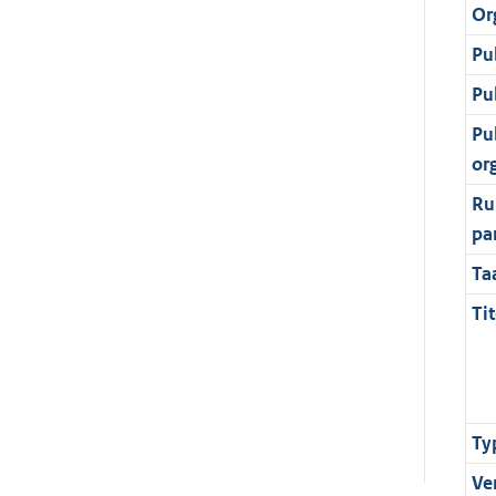
Or
Pu
Pu
Pu
or
Ru
pa
Ta
Tit
Ty
Ve