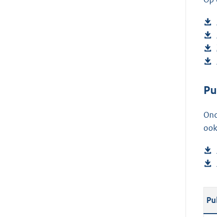
Pu
Ond
ook
Pu