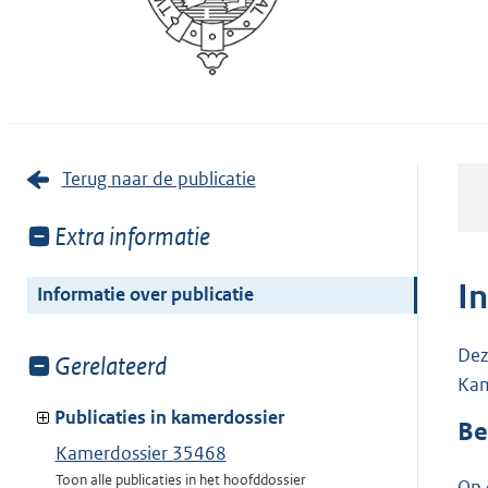
Terug naar de publicatie
Toon
Extra informatie
meer
van:
I
Informatie over publicatie
Dez
Toon
Gerelateerd
Kam
meer
van:
Publicaties in kamerdossier
Be
Kamerdossier 35468
Toon alle publicaties in het hoofddossier
Op 