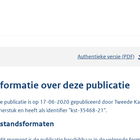
Authentieke versie (PDF)
b
e
s
t
nformatie over deze publicatie
a
n
e publicatie is op 17-06-2020 gepubliceerd door Tweede Kam
d
erstuk en heeft als identifier "kst-35468-21".
s
standsformaten
g
r
dit moment is de publicatie beschikbaar in de volgende for