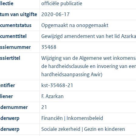
t
a
c
i
:
e
t
t
lectie
officiële publicatie
d
n
i
t
a
c
3
:
e
t
tum van uitgifte
2020-06-17
s
d
e
i
t
a
7
7
:
e
g
s
i
e
i
t
K
K
3
:
cumentstatus
Opgemaakt na onopgemaakt
r
g
n
i
e
i
b
b
K
5
cumenttitel
Gewijzigd amendement van het lid Azarkan
o
r
f
n
i
e
b
K
ssiernummer
35468
o
o
o
f
n
i
b
t
o
r
o
f
n
siertitel
Wijziging van de Algemene wet inkomensa
t
t
m
r
o
f
de hardheidsclausule en invoering van ee
e
t
a
m
r
o
hardheidsaanpassing Awir)
:
e
a
a
m
r
ntifier
kst-35468-21
2
:
t
a
a
m
diener
F. Azarkan
K
2
t
a
a
b
K
t
a
dernummer
21
b
t
derwerp
Financiën | Inkomensbeleid
derwerp
Sociale zekerheid | Gezin en kinderen