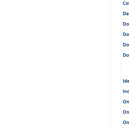
Col
Da
Do
Do
Do
Dos
Ide
In
On
On
On