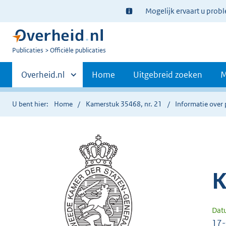
Ter
Mogelijk ervaart u prob
informatie:
U
Publicaties
Officiële publicaties
bent
Primaire
nu
Andere
Overheid.nl
Home
Uitgebreid zoeken
M
hier:
sites
navigatie
binnen
U bent hier:
Home
Kamerstuk 35468, nr. 21
Informatie over 
K
Dat
17-