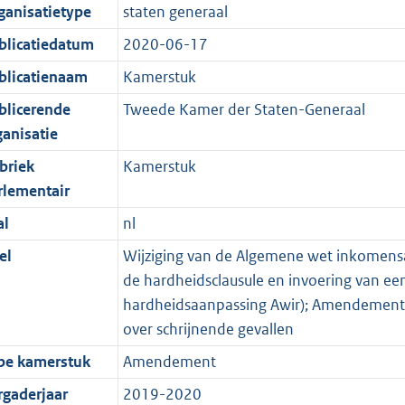
ganisatietype
staten generaal
blicatiedatum
2020-06-17
blicatienaam
Kamerstuk
blicerende
Tweede Kamer der Staten-Generaal
ganisatie
briek
Kamerstuk
rlementair
al
nl
el
Wijziging van de Algemene wet inkomensa
de hardheidsclausule en invoering van ee
hardheidsaanpassing Awir); Amendement; 
over schrijnende gevallen
pe kamerstuk
Amendement
rgaderjaar
2019-2020