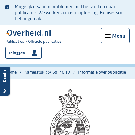
Ter
Mogelijk ervaart u problemen met het zoeken naar
informatie:
publicaties. We werken aan een oplossing. Excuses voor
het ongemak.
Menu
U
Publicaties
Officiële publicaties
bent
Inloggen
nu
hier:
Home
Kamerstuk 35468, nr. 19
Informatie over publicatie