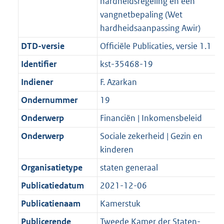
hardheidsregeling en een
vangnetbepaling (Wet
hardheidsaanpassing Awir)
DTD-versie
Officiële Publicaties, versie 1.1
Identifier
kst-35468-19
Indiener
F. Azarkan
Ondernummer
19
Onderwerp
Financiën | Inkomensbeleid
Onderwerp
Sociale zekerheid | Gezin en
kinderen
Organisatietype
staten generaal
Publicatiedatum
2021-12-06
Publicatienaam
Kamerstuk
Publicerende
Tweede Kamer der Staten-