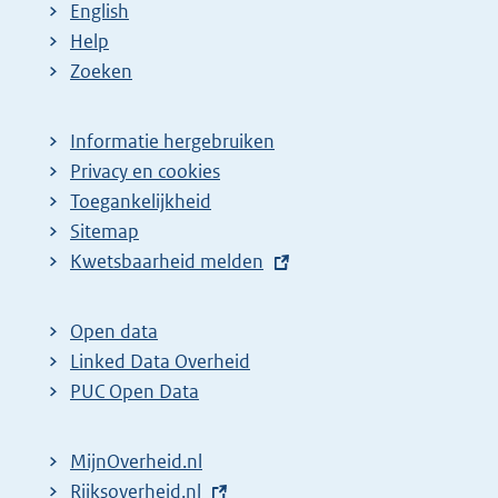
English
Help
Zoeken
Informatie hergebruiken
Privacy en cookies
Toegankelijkheid
Sitemap
E
Kwetsbaarheid melden
x
t
Open data
e
Linked Data Overheid
r
PUC Open Data
n
e
MijnOverheid.nl
l
E
Rijksoverheid.nl