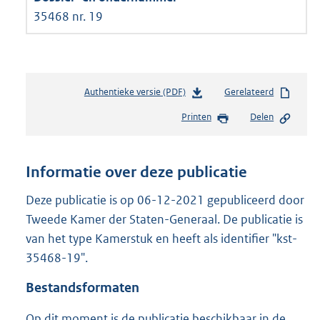
35468 nr. 19
Authentieke versie (PDF)
b
Gerelateerd
e
Printen
Delen
s
t
a
n
Informatie over deze publicatie
d
s
Deze publicatie is op 06-12-2021 gepubliceerd door
g
Tweede Kamer der Staten-Generaal. De publicatie is
r
van het type Kamerstuk en heeft als identifier "kst-
o
35468-19".
o
t
Bestandsformaten
t
e
Op dit moment is de publicatie beschikbaar in de
: