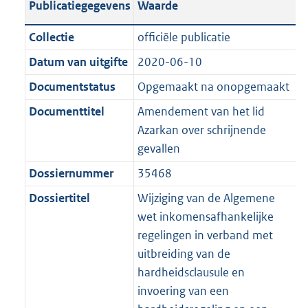
Publicatiegegevens
Waarde
a
t
t
a
c
i
:
e
t
t
n
a
i
t
a
c
3
:
e
t
Collectie
officiële publicatie
d
n
e
i
t
a
7
7
:
e
Datum van uitgifte
2020-06-10
s
d
i
e
i
t
K
K
2
:
g
s
Documentstatus
Opgemaakt na onopgemaakt
n
i
e
i
b
b
K
5
r
g
f
n
i
e
b
K
Documenttitel
Amendement van het lid
o
r
o
f
n
i
b
Azarkan over schrijnende
o
o
r
o
f
n
gevallen
t
o
m
r
o
f
Dossiernummer
35468
t
t
a
m
r
o
e
t
Dossiertitel
Wijziging van de Algemene
a
a
m
r
:
e
wet inkomensafhankelijke
t
a
a
m
2
:
regelingen in verband met
t
a
a
K
2
uitbreiding van de
t
a
b
K
hardheidsclausule en
t
b
invoering van een