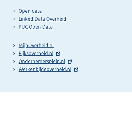
x
t
Open data
e
Linked Data Overheid
r
PUC Open Data
n
e
MijnOverheid.nl
l
E
Rijksoverheid.nl
i
x
E
Ondernemersplein.nl
n
t
x
E
Werkenbijdeoverheid.nl
k
e
t
x
:
r
e
t
n
r
e
e
n
r
l
e
n
i
l
e
n
i
l