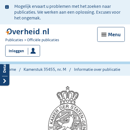
Ter
Mogelijk ervaart u problemen met het zoeken naar
informatie:
publicaties. We werken aan een oplossing. Excuses voor
het ongemak.
Menu
U
Publicaties
Officiële publicaties
bent
Inloggen
nu
hier:
Home
Kamerstuk 35455, nr. M
Informatie over publicatie