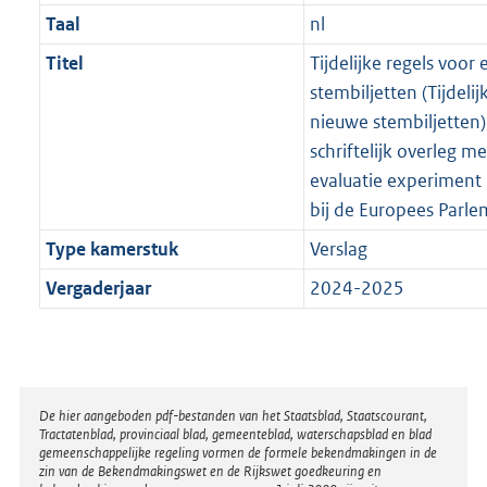
Taal
nl
Titel
Tijdelijke regels voo
stembiljetten (Tijdel
nieuwe stembiljetten)
schriftelijk overleg m
evaluatie experiment
bij de Europees Parle
Type kamerstuk
Verslag
Vergaderjaar
2024-2025
Disclaimer
De hier aangeboden pdf-bestanden van het Staatsblad, Staatscourant,
Tractatenblad, provinciaal blad, gemeenteblad, waterschapsblad en blad
gemeenschappelijke regeling vormen de formele bekendmakingen in de
zin van de Bekendmakingswet en de Rijkswet goedkeuring en