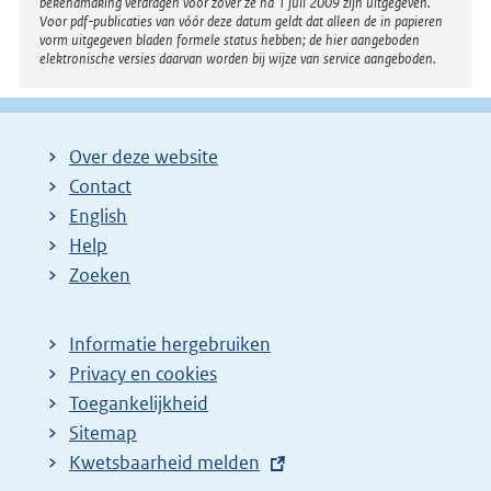
bekendmaking verdragen voor zover ze na 1 juli 2009 zijn uitgegeven.
Voor pdf-publicaties van vóór deze datum geldt dat alleen de in papieren
vorm uitgegeven bladen formele status hebben; de hier aangeboden
elektronische versies daarvan worden bij wijze van service aangeboden.
Over deze website
Contact
English
Help
Zoeken
Informatie hergebruiken
Privacy en cookies
Toegankelijkheid
Sitemap
E
Kwetsbaarheid melden