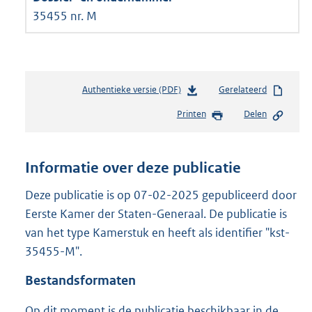
35455 nr. M
Authentieke versie (PDF)
b
Gerelateerd
e
Printen
Delen
s
t
a
n
Informatie over deze publicatie
d
s
Deze publicatie is op 07-02-2025 gepubliceerd door
g
Eerste Kamer der Staten-Generaal. De publicatie is
r
van het type Kamerstuk en heeft als identifier "kst-
o
35455-M".
o
t
Bestandsformaten
t
e
Op dit moment is de publicatie beschikbaar in de
: