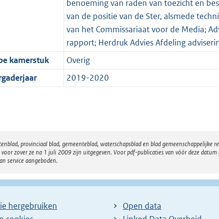
benoeming van raden van toezicht en best
van de positie van de Ster, alsmede tech
van het Commissariaat voor de Media; Adv
rapport; Herdruk Advies Afdeling adviser
pe kamerstuk
Overig
rgaderjaar
2019-2020
atenblad, provinciaal blad, gemeenteblad, waterschapsblad en blad gemeenschappelijke 
 zover ze na 1 juli 2009 zijn uitgegeven. Voor pdf-publicaties van vóór deze datum g
van service aangeboden.
ie hergebruiken
Open data
en cookies
Linked Data Overheid