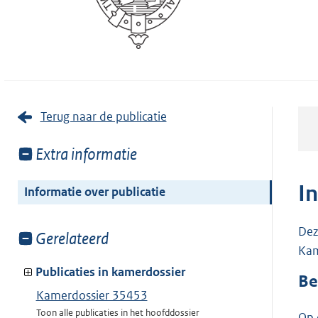
Terug naar de publicatie
Toon
Extra informatie
meer
van:
I
Informatie over publicatie
Dez
Toon
Gerelateerd
Kam
meer
van:
Publicaties in kamerdossier
Be
Kamerdossier 35453
Toon alle publicaties in het hoofddossier
Op 