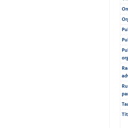
On
Or
Pu
Pu
Pu
or
Ra
ad
Ru
pa
Ta
Tit