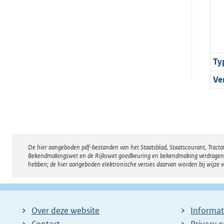
Ty
Ve
De hier aangeboden pdf-bestanden van het Staatsblad, Staatscourant, Tract
Disclaimer
Bekendmakingswet en de Rijkswet goedkeuring en bekendmaking verdragen voor
hebben; de hier aangeboden elektronische versies daarvan worden bij wijze 
Over deze website
Informat
Contact
Privacy 