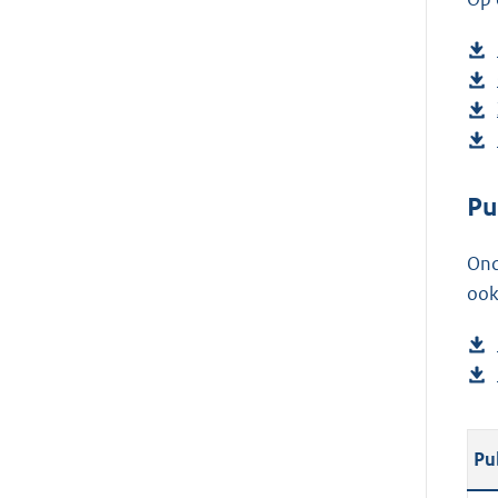
Pu
Ond
ook
Pu