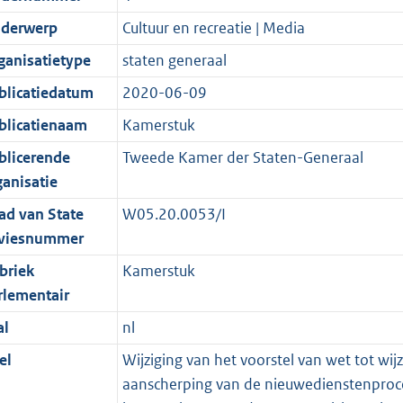
derwerp
Cultuur en recreatie | Media
ganisatietype
staten generaal
blicatiedatum
2020-06-09
blicatienaam
Kamerstuk
blicerende
Tweede Kamer der Staten-Generaal
ganisatie
ad van State
W05.20.0053/I
viesnummer
briek
Kamerstuk
rlementair
al
nl
el
Wijziging van het voorstel van wet tot w
aanscherping van de nieuwedienstenproce