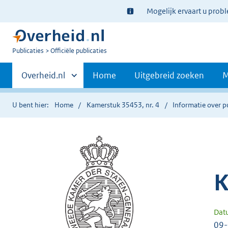
Ter
Mogelijk ervaart u prob
informatie:
U
Publicaties
Officiële publicaties
bent
Primaire
nu
Andere
Overheid.nl
Home
Uitgebreid zoeken
M
hier:
sites
navigatie
binnen
U bent hier:
Home
Kamerstuk 35453, nr. 4
Informatie over p
K
Dat
09-