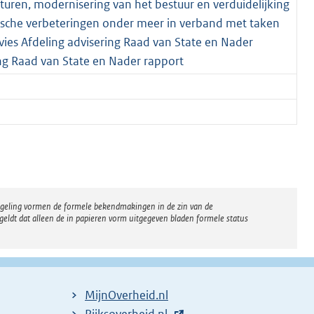
uren, modernisering van het bestuur en verduidelijking
nische verbeteringen onder meer in verband met taken
ies Afdeling advisering Raad van State en Nader
ing Raad van State en Nader rapport
regeling vormen de formele bekendmakingen in de zin van de
eldt dat alleen de in papieren vorm uitgegeven bladen formele status
MijnOverheid.nl
E
Rijksoverheid.nl