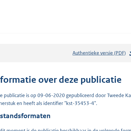
Authentieke versie (PDF)
b
e
s
t
nformatie over deze publicatie
a
n
e publicatie is op 09-06-2020 gepubliceerd door Tweede Kam
d
erstuk en heeft als identifier "kst-35453-4".
s
standsformaten
g
r
dit moment is de publicatie beschikbaar in de volgende for