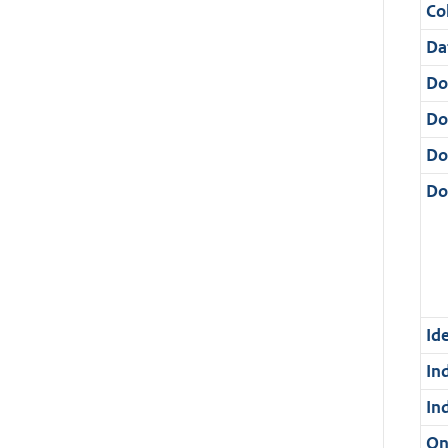
Col
Da
Do
Do
Do
Dos
Ide
In
In
On