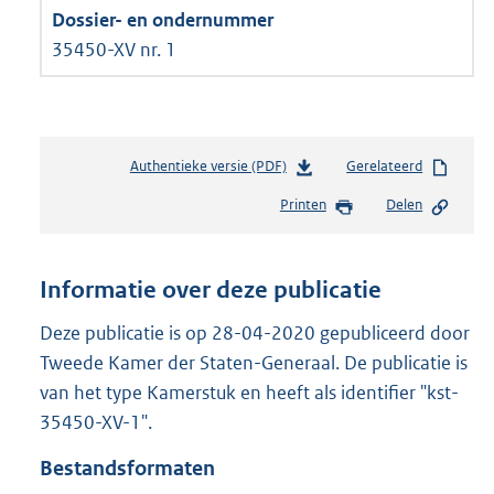
35450-XV nr. 1
Authentieke versie (PDF)
b
Gerelateerd
e
Printen
Delen
s
t
a
n
Informatie over deze publicatie
d
s
Deze publicatie is op 28-04-2020 gepubliceerd door
g
Tweede Kamer der Staten-Generaal. De publicatie is
r
van het type Kamerstuk en heeft als identifier "kst-
o
35450-XV-1".
o
t
Bestandsformaten
t
e