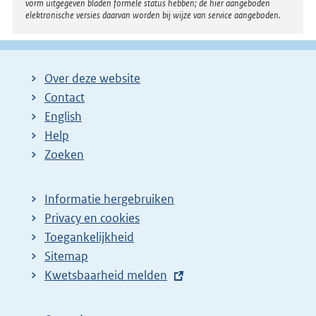
vorm uitgegeven bladen formele status hebben; de hier aangeboden
elektronische versies daarvan worden bij wijze van service aangeboden.
Over deze website
Contact
English
Help
Zoeken
Informatie hergebruiken
Privacy en cookies
Toegankelijkheid
Sitemap
E
Kwetsbaarheid melden
x
t