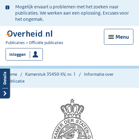
Ter
Mogelijk ervaart u problemen met het zoeken naar
informatie:
publicaties. We werken aan een oplossing. Excuses voor
het ongemak.
Menu
U
Publicaties
Officiële publicaties
bent
Inloggen
nu
hier:
Home
Kamerstuk 35450-XV, nr. 1
Informatie over
publicatie