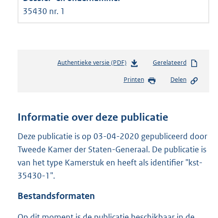
35430 nr. 1
Authentieke versie (PDF)
b
Gerelateerd
e
Printen
Delen
s
t
a
n
Informatie over deze publicatie
d
s
Deze publicatie is op 03-04-2020 gepubliceerd door
g
Tweede Kamer der Staten-Generaal. De publicatie is
r
van het type Kamerstuk en heeft als identifier "kst-
o
35430-1".
o
t
Bestandsformaten
t
e
Op dit moment is de publicatie beschikbaar in de
: