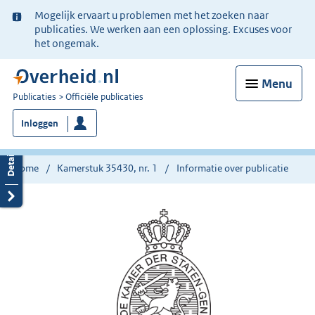
Ter
Mogelijk ervaart u problemen met het zoeken naar
informatie:
publicaties. We werken aan een oplossing. Excuses voor
het ongemak.
Menu
U
Publicaties
Officiële publicaties
bent
Inloggen
nu
hier:
Home
Kamerstuk 35430, nr. 1
Informatie over publicatie