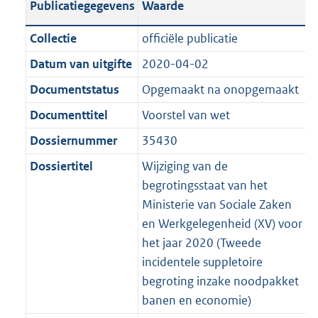
Publicatiegegevens
Waarde
a
t
t
a
c
i
:
e
t
t
n
a
i
t
a
c
6
:
e
t
Collectie
officiële publicatie
d
n
e
i
t
a
8
9
:
e
Datum van uitgifte
2020-04-02
s
d
i
e
i
t
K
K
3
:
g
s
Documentstatus
Opgemaakt na onopgemaakt
n
i
e
i
b
b
8
4
r
g
f
n
i
e
K
0
Documenttitel
Voorstel van wet
o
r
o
f
n
i
b
K
Dossiernummer
35430
o
o
r
o
f
n
b
t
o
Dossiertitel
Wijziging van de
m
r
o
f
t
t
begrotingsstaat van het
a
m
r
o
e
t
Ministerie van Sociale Zaken
a
a
m
r
:
e
en Werkgelegenheid (XV) voor
t
a
a
m
2
:
het jaar 2020 (Tweede
t
a
a
K
2
incidentele suppletoire
t
a
b
K
begroting inzake noodpakket
t
b
banen en economie)