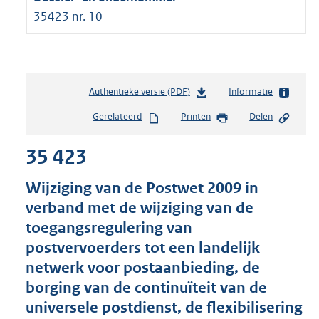
35423 nr. 10
Authentieke versie (PDF)
b
Informatie
e
Gerelateerd
Printen
Delen
s
t
35 423
a
n
d
Wijziging van de Postwet 2009 in
s
verband met de wijziging van de
g
toegangsregulering van
r
o
postvervoerders tot een landelijk
o
netwerk voor postaanbieding, de
t
borging van de continuïteit van de
t
e
universele postdienst, de flexibilisering
: