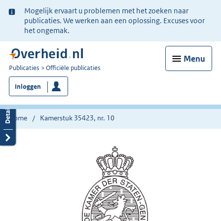
Ter
Mogelijk ervaart u problemen met het zoeken naar
informatie:
publicaties. We werken aan een oplossing. Excuses voor
het ongemak.
Menu
U
Publicaties
Officiële publicaties
bent
Inloggen
nu
hier:
Home
Kamerstuk 35423, nr. 10