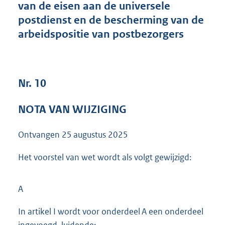
van de eisen aan de universele
1
postdienst en de bescherming van de
0
2
arbeidspositie van postbezorgers
K
b
Nr. 10
NOTA VAN WIJZIGING
Ontvangen
25 augustus 2025
Het voorstel van wet wordt als volgt gewijzigd:
A
In artikel I wordt voor onderdeel A een onderdeel