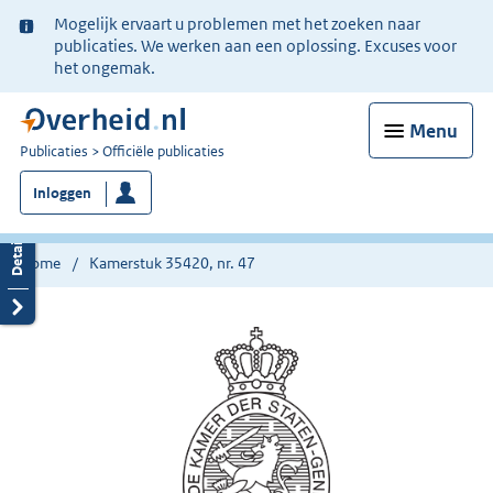
Ter
Mogelijk ervaart u problemen met het zoeken naar
informatie:
publicaties. We werken aan een oplossing. Excuses voor
het ongemak.
Menu
U
Publicaties
Officiële publicaties
bent
Inloggen
nu
hier:
Home
Kamerstuk 35420, nr. 47