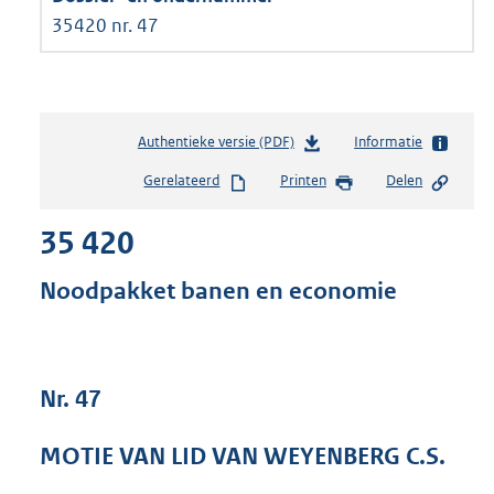
35420 nr. 47
Authentieke versie (PDF)
b
Informatie
e
Gerelateerd
Printen
Delen
s
t
35 420
a
n
d
Noodpakket banen en economie
s
g
r
o
Nr. 47
o
t
t
MOTIE VAN LID VAN WEYENBERG C.S.
e
: