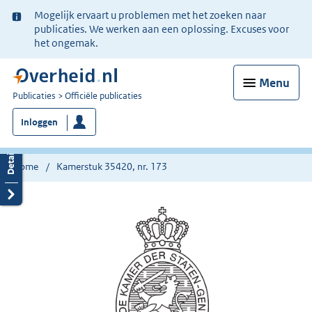
Ter
Mogelijk ervaart u problemen met het zoeken naar
informatie:
publicaties. We werken aan een oplossing. Excuses voor
het ongemak.
Menu
U
Publicaties
Officiële publicaties
bent
Inloggen
nu
hier:
Home
Kamerstuk 35420, nr. 173