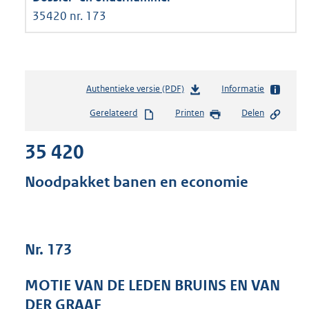
35420 nr. 173
Authentieke versie (PDF)
b
Informatie
e
Gerelateerd
Printen
Delen
s
t
35 420
a
n
d
Noodpakket banen en economie
s
g
r
o
Nr. 173
o
t
t
MOTIE VAN DE LEDEN BRUINS EN VAN
e
DER GRAAF
: