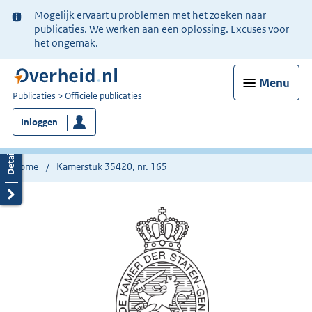
Ter
Mogelijk ervaart u problemen met het zoeken naar
informatie:
publicaties. We werken aan een oplossing. Excuses voor
het ongemak.
Menu
U
Publicaties
Officiële publicaties
bent
Inloggen
nu
hier:
Home
Kamerstuk 35420, nr. 165