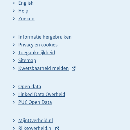
English
Help
Zoeken
Informatie hergebruiken
Privacy en cookies
Toegankelijkheid
Sitemap
E
Kwetsbaarheid melden
x
t
Open data
e
Linked Data Overheid
r
PUC Open Data
n
e
MijnOverheid.nl
l
E
Rijksoverheid.nl