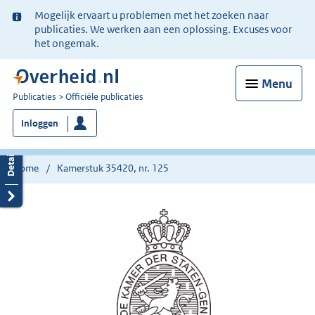
Ter
Mogelijk ervaart u problemen met het zoeken naar
informatie:
publicaties. We werken aan een oplossing. Excuses voor
het ongemak.
Menu
U
Publicaties
Officiële publicaties
bent
Inloggen
nu
hier:
Home
Kamerstuk 35420, nr. 125