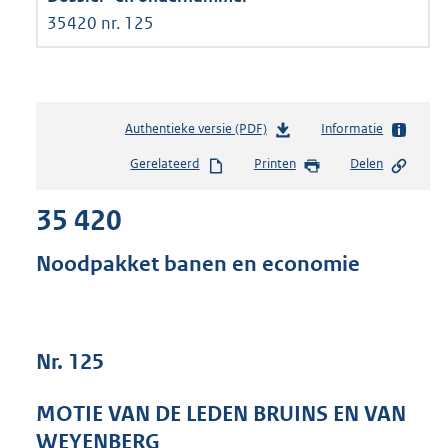
35420 nr. 125
Authentieke versie (PDF)
b
Informatie
e
Gerelateerd
Printen
Delen
s
t
35 420
a
n
d
Noodpakket banen en economie
s
g
r
o
Nr. 125
o
t
t
MOTIE VAN DE LEDEN BRUINS EN VAN
e
WEYENBERG
: