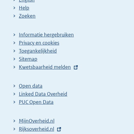
Help
Zoeken
Informatie hergebruiken
Privacy en cookies
Toegankelijkheid
Sitemap
E
Kwetsbaarheid melden
x
t
Open data
e
Linked Data Overheid
r
PUC Open Data
n
e
MijnOverheid.nl
l
E
Rijksoverheid.nl
i