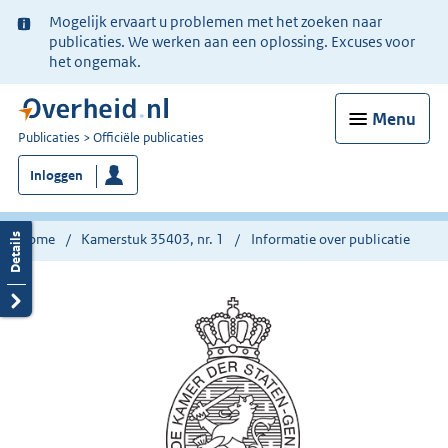
Ter
Mogelijk ervaart u problemen met het zoeken naar
informatie:
publicaties. We werken aan een oplossing. Excuses voor
het ongemak.
Menu
U
Publicaties
Officiële publicaties
bent
Inloggen
nu
hier:
Home
Kamerstuk 35403, nr. 1
Informatie over publicatie