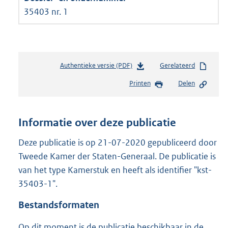
35403 nr. 1
Authentieke versie (PDF)
b
Gerelateerd
e
Printen
Delen
s
t
a
n
Informatie over deze publicatie
d
s
Deze publicatie is op 21-07-2020 gepubliceerd door
g
Tweede Kamer der Staten-Generaal. De publicatie is
r
van het type Kamerstuk en heeft als identifier "kst-
o
35403-1".
o
t
Bestandsformaten
t
e
Op dit moment is de publicatie beschikbaar in de
: