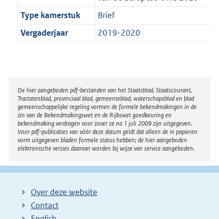
Type kamerstuk
Brief
Vergaderjaar
2019-2020
Disclaimer
De hier aangeboden pdf-bestanden van het Staatsblad, Staatscourant,
Tractatenblad, provinciaal blad, gemeenteblad, waterschapsblad en blad
gemeenschappelijke regeling vormen de formele bekendmakingen in de
zin van de Bekendmakingswet en de Rijkswet goedkeuring en
bekendmaking verdragen voor zover ze na 1 juli 2009 zijn uitgegeven.
Voor pdf-publicaties van vóór deze datum geldt dat alleen de in papieren
vorm uitgegeven bladen formele status hebben; de hier aangeboden
elektronische versies daarvan worden bij wijze van service aangeboden.
Over deze website
Contact
English