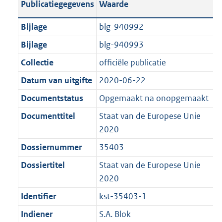
Publicatiegegevens
Waarde
a
t
t
a
c
i
:
e
t
t
n
a
i
t
a
c
3
:
e
t
Bijlage
blg-940992
d
n
e
i
t
a
5
6
:
e
Bijlage
blg-940993
s
d
i
e
i
t
K
K
2
:
g
s
Collectie
officiële publicatie
n
i
e
i
b
b
K
5
r
g
f
n
i
e
b
K
Datum van uitgifte
2020-06-22
o
r
o
f
n
i
b
Documentstatus
Opgemaakt na onopgemaakt
o
o
r
o
f
n
t
o
Documenttitel
Staat van de Europese Unie
m
r
o
f
t
t
2020
a
m
r
o
e
t
a
a
m
r
Dossiernummer
35403
:
e
t
a
a
m
Dossiertitel
Staat van de Europese Unie
2
:
t
a
a
2020
K
2
t
a
b
K
Identifier
kst-35403-1
t
b
Indiener
S.A. Blok